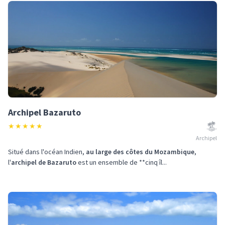
Archipel Bazaruto
★
★
★
★
★
Archipel
Situé dans l'océan Indien,
au large des côtes du Mozambique
,
l'
archipel de Bazaruto
est un ensemble de **cinq îl...