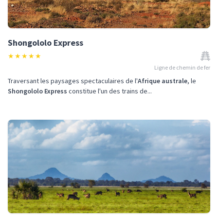
Shongololo Express
★
★
★
★
★
Ligne de chemin de fer
Traversant les paysages spectaculaires de l'
Afrique australe
, le
Shongololo Express
constitue l'un des trains de...