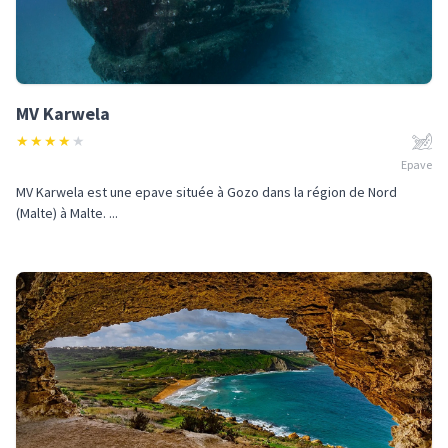
MV Karwela
★
★
★
★
★
Epave
MV Karwela est une epave située à Gozo dans la région de Nord
(Malte) à Malte. ...