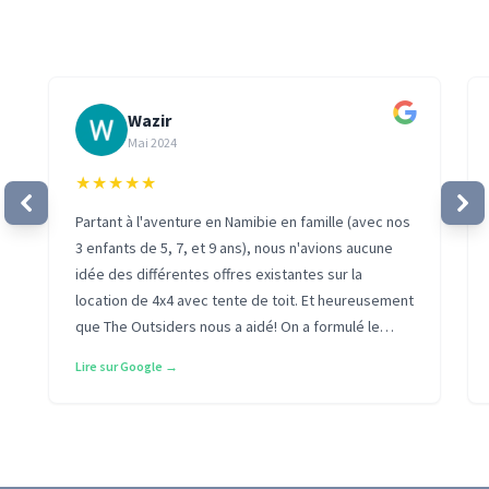
Wazir
Mai 2024
★
★
★
★
★
Partant à l'aventure en Namibie en famille (avec nos
3 enfants de 5, 7, et 9 ans), nous n'avions aucune
idée des différentes offres existantes sur la
location de 4x4 avec tente de toit. Et heureusement
que The Outsiders nous a aidé! On a formulé le
besoin et on a très vite reçu plus d'une dizaine de
Lire sur Google →
devis qui répondaient à notre besoin. Tous très
sérieux et avec la possibilité de négocier
directement avec les agences de location!
Rarement vu plus efficace comme service! Un grand
bravo à l'équipe et je recommande évidement à