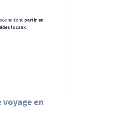
 souhaitent
partir en
uides locaux
.
re voyage
en