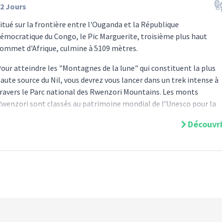
2
Jours
itué sur la frontière entre l'Ouganda et la République
émocratique du Congo, le Pic Marguerite, troisième plus haut
ommet d'Afrique, culmine à 5109 mètres.
our atteindre les "Montagnes de la lune" qui constituent la plus
aute source du Nil, vous devrez vous lancer dans un trek intense à
ravers le Parc national des Rwenzori Mountains. Les monts
wenzori sont classés au patrimoine mondial de l’Unesco pour la
ichesse et la variété des écosystèmes qu'ils abritent : jungle
Découvri
ropicale, forêts de bambou, marais, rivières et des lacs
ranslucides, glaciers et sommets de plus de 4000 mètres.
out au long de la randonnée vous aurez l'occasion d'observer une
égétation luxuriante et de nombreuses espèces endémiques
bruyères et lobélies géantes), des animaux sauvages (céphalophes
himpanzés, colobus, vervet bleus, cercopithèques, Touraco, ...) et
es vues spectaculaires sur les pics et les cimes enneigées du Mont
tanley, du Mont Baker ou du Mont Speke.