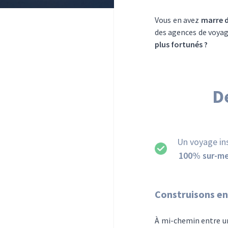
Vous en avez
marre d
des agences de voyag
plus fortunés ?
D
Un voyage ins
100% sur-m
Construisons en
À mi-chemin entre un