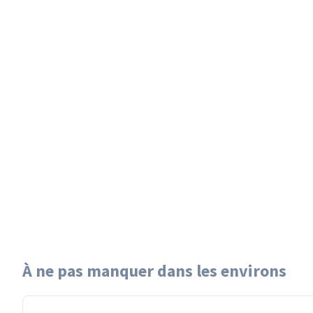
À ne pas manquer dans les environs
es ©
ODbL
nce