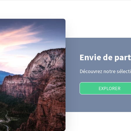
Envie de part
Découvrez notre sélecti
EXPLORER