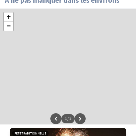
À ne pas manquer dans les environs
+
−
1
/
1
Leaflet
|
données ©
OpenStreetMap
/ODbL - rendu
OSM France
FÊTE TRADITIONNELLE