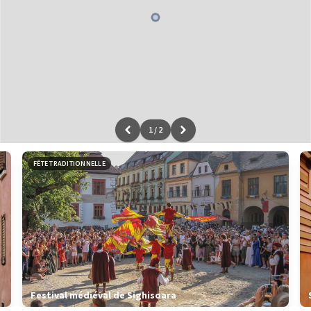
1
/
2
Leaflet
|
données ©
OpenStreetMap
/ODbL - rendu
OSM France
FÊTE TRADITIONNELLE
Festival médiéval de Sighisoara