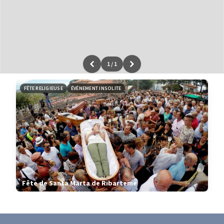
1
/
1
Leaflet
|
données ©
OpenStreetMap
/ODbL - rendu
OSM France
FÊTE RELIGIEUSE
ÉVÉNEMENT INSOLITE
Fête de Santa Marta de Ribarteme