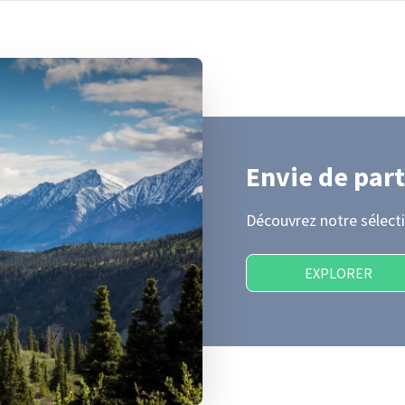
Envie de part
Découvrez notre sélecti
EXPLORER