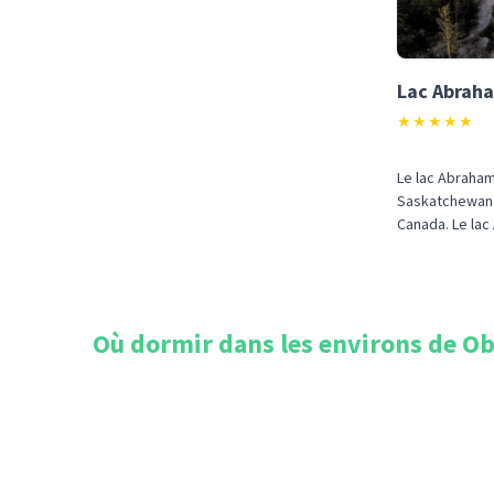
Lac Abrah
★
★
★
★
★
Le lac Abraham e
Saskatchewan N
Canada. Le lac
Où dormir dans les environs de
Ob