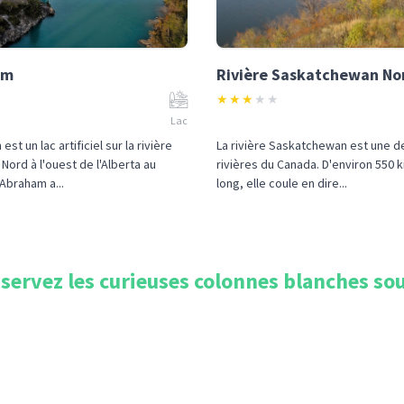
am
Rivière Saskatchewan No
★
★
★
★
★
Lac
st un lac artificiel sur la rivière
La rivière Saskatchewan est une d
ord à l'ouest de l'Alberta au
rivières du Canada. D'environ 550 
 Abraham a...
long, elle coule en dire...
servez les curieuses colonnes blanches sou