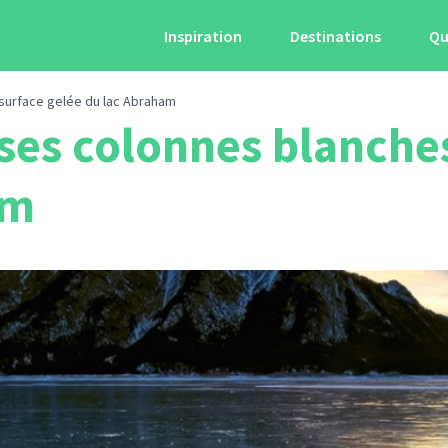
Inspiration
Destinations
Qu
surface gelée du lac Abraham
ses colonnes blanches
am