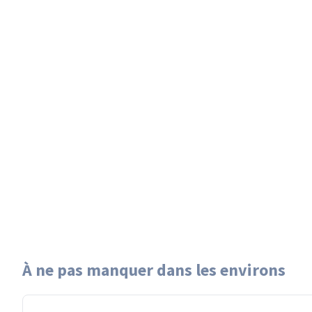
À ne pas manquer dans les environs
es ©
ODbL
nce