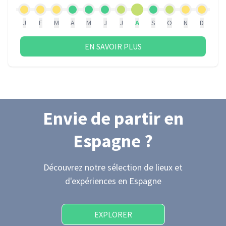
J
F
M
A
M
J
J
A
S
O
N
D
EN SAVOIR PLUS
Envie de partir
en
Espagne
?
Découvrez notre sélection de lieux et
d'expériences
en Espagne
EXPLORER