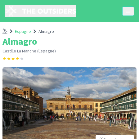
Accueil
Espagne
Almagro
Almagro
Castille La Manche (Espagne)
★
★
★
★
★