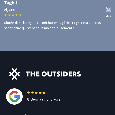
Taghit
Algérie
★
★
★
★
★
Ville
Située dans la région de
Béchar
en
Algérie
,
Taghit
est une oasis
saharienne qui s'épanouit majestueusement e...
★
★
★
★
★
5
étoiles -
267
avis