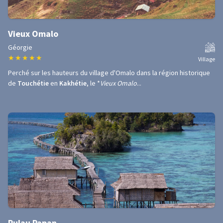
Vieux Omalo
Géorgie
★
★
★
★
★
Village
Perché sur les hauteurs du village d'Omalo dans la région historique
de
Touchétie
en
Kakhétie
, le *
Vieux Omalo
...
Pulau Papan