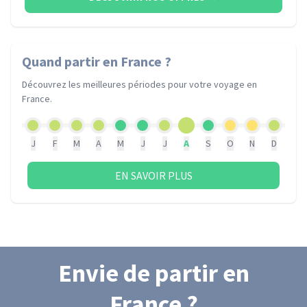
Quand partir
en France
?
Découvrez les meilleures périodes pour votre voyage
en
France
.
J
F
M
A
M
J
J
A
S
O
N
D
EN SAVOIR PLUS
Envie de partir
en
France
?