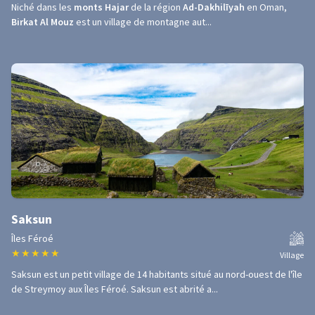
Niché dans les
monts Hajar
de la région
Ad-Dakhilīyah
en Oman,
Birkat Al Mouz
est un village de montagne aut...
Saksun
Îles Féroé
★
★
★
★
★
Village
Saksun est un petit village de 14 habitants situé au nord-ouest de l'île
de Streymoy aux Îles Féroé. Saksun est abrité a...