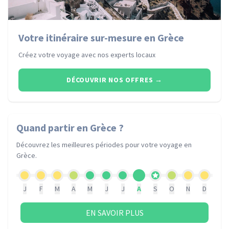
Votre itinéraire sur-mesure en Grèce
Créez votre voyage avec nos experts locaux
DÉCOUVRIR NOS OFFRES
→
Quand partir
en Grèce
?
Découvrez les meilleures périodes pour votre voyage
en
Grèce
.
J
F
M
A
M
J
J
A
S
O
N
D
EN SAVOIR PLUS