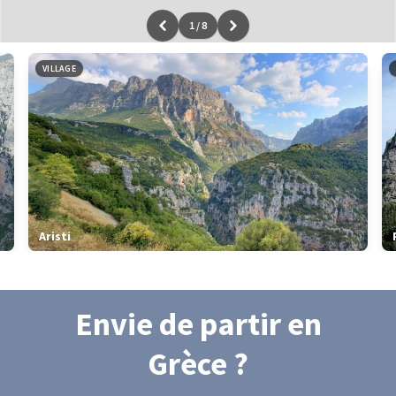
1
/
8
Leaflet
|
données ©
OpenStreetMap
/ODbL - rendu
OSM France
VILLAGE
Aristi
Envie de partir
en
Grèce
?