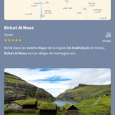
Birkat Al Mouz
Oman
★
★
★
★
★
Village
Niché dans les
monts Hajar
de la région
Ad-Dakhilīyah
en Oman,
Birkat Al Mouz
est un village de montagne aut...