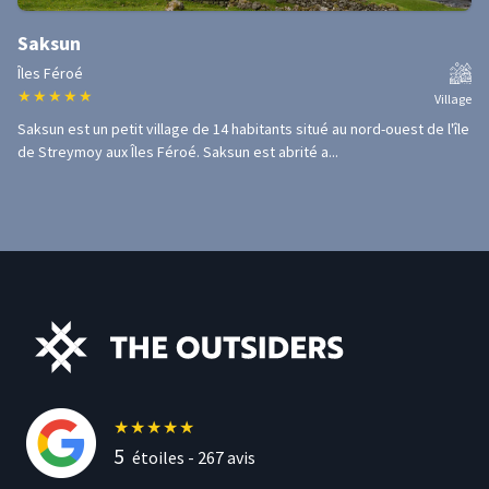
Saksun
Îles Féroé
★
★
★
★
★
Village
Saksun est un petit village de 14 habitants situé au nord-ouest de l'île
de Streymoy aux Îles Féroé. Saksun est abrité a...
★
★
★
★
★
5
étoiles -
267
avis