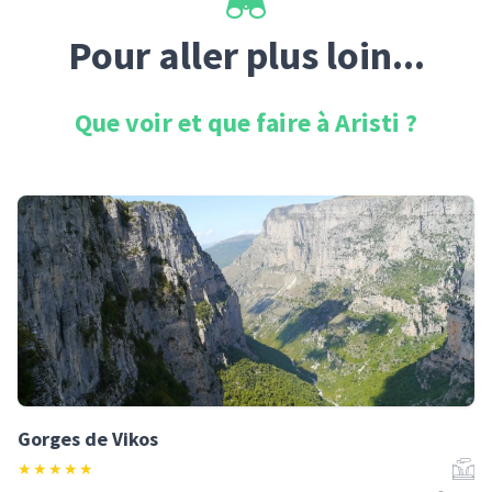
Pour aller plus loin...
Que voir et que faire à
Aristi
?
Gorges de Vikos
★
★
★
★
★