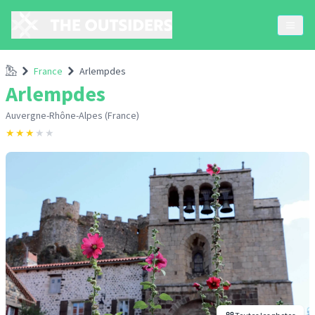
Accueil
France
Arlempdes
Arlempdes
Auvergne-Rhône-Alpes (France)
★
★
★
★
★