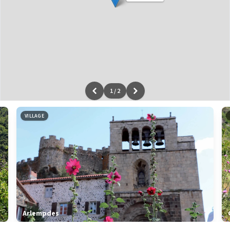
1
/
2
Leaflet
|
données ©
OpenStreetMap
/ODbL - rendu
OSM France
VILLAGE
Arlempdes