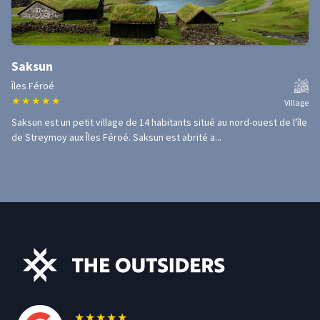
Saksun
Îles Féroé
★
★
★
★
★
Village
Saksun est un petit village de 14 habitants situé au nord-ouest de l'île
de Streymoy aux Îles Féroé. Saksun est abrité a...
★
★
★
★
★