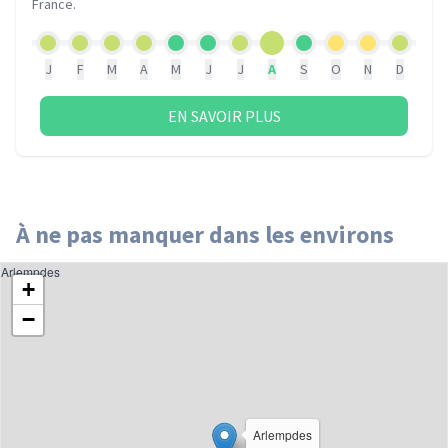
France
.
J
F
M
A
M
J
J
A
S
O
N
D
EN SAVOIR PLUS
À ne pas manquer dans les environs
Arlempdes
+
−
Arlempdes