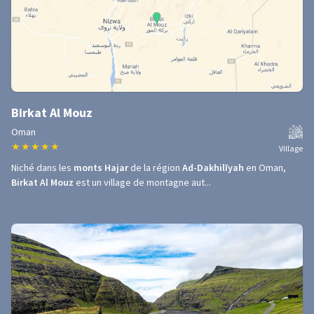
Birkat Al Mouz
Oman
★
★
★
★
★
Village
Niché dans les
monts Hajar
de la région
Ad-Dakhilīyah
en Oman,
Birkat Al Mouz
est un village de montagne aut...