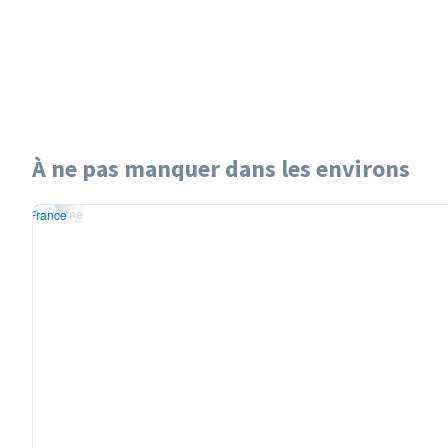
À ne pas manquer dans les environs
et
|
données ©
Audierne
reetMap
/ODbL
Audierne
OSM France
+
−