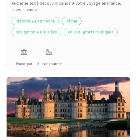
Audierne
est à découvrir pendant votre voyage
en France
,
si vous aimez :
Histoire & Patrimoine
Pêche
Navigation & Croisière
Voile & Sports nautiques
Photo spot
Ville de charme