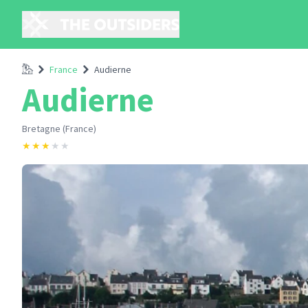
Accueil
France
Audierne
Audierne
Bretagne (France)
★
★
★
★
★