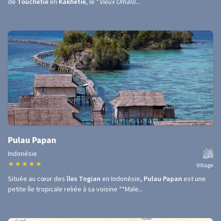
de
Touchétie
en
Kakhétie
, le *
Vieux Omalo
...
Pulau Papan
Indonésie
★
★
★
★
★
Village
Située au cœur des
îles Togian
en Indonésie,
Pulau Papan
est une
petite île tropicale reliée à sa voisine **Male...