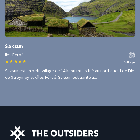
Saksun
Îles Féroé
★
★
★
★
★
Village
Saksun est un petit village de 14 habitants situé au nord-ouest de l'île
de Streymoy aux Îles Féroé. Saksun est abrité a...