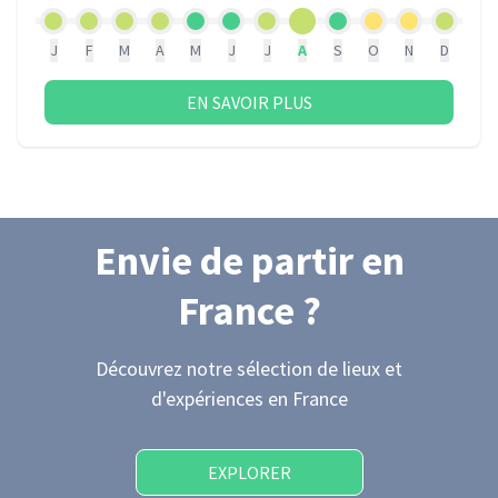
J
F
M
A
M
J
J
A
S
O
N
D
EN SAVOIR PLUS
Envie de partir
en
France
?
Découvrez notre sélection de lieux et
d'expériences
en France
EXPLORER