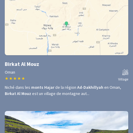
Birkat Al Mouz
Oman
★
★
★
★
★
Village
Niché dans les
monts Hajar
de la région
Ad-Dakhilīyah
en Oman,
Birkat Al Mouz
est un village de montagne aut...