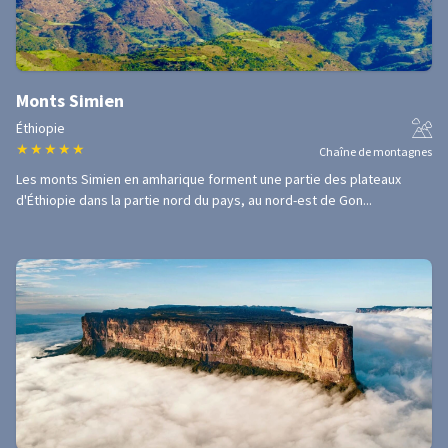
Monts Simien
Éthiopie
★
★
★
★
★
Chaîne de montagnes
Les monts Simien en amharique forment une partie des plateaux
d'Éthiopie dans la partie nord du pays, au nord-est de Gon...