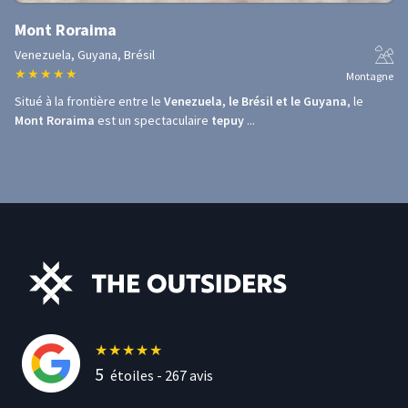
Mont Roraima
Venezuela, Guyana, Brésil
★
★
★
★
★
Montagne
Situé à la frontière entre le
Venezuela, le Brésil et le Guyana
, le
Mont Roraima
est un spectaculaire
tepuy
...
★
★
★
★
★
5
étoiles -
267
avis