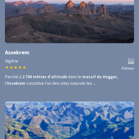
Assekrem
Algérie
★
★
★
★
★
Plateau
Perché à
2 700 mètres d'altitude
dans le
massif du Hoggar
,
l'
Assekrem
constitue l'un des sites naturels les ...