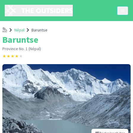
Accueil
Népal
Baruntse
Baruntse
Province No. 1 (Népal)
★
★
★
★
★