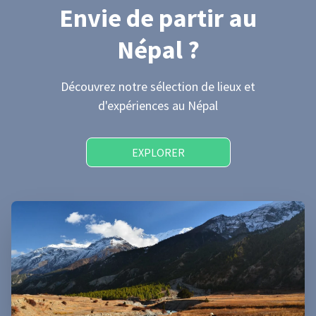
Envie de partir
au
Népal
?
Découvrez notre sélection de lieux et
d'expériences
au Népal
EXPLORER