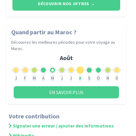
DÉCOUVRIR NOS OFFRES
→
Quand partir
au Maroc
?
Découvrez les meilleures périodes pour votre voyage
au
Maroc
.
Août
J
F
M
A
M
J
J
A
S
O
N
D
EN SAVOIR PLUS
Votre contribution
Signaler une erreur / ajouter des informations
Wikipedia