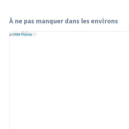
À ne pas manquer dans les environs
Leaflet
|
données ©
Bassin de l'Agdal
OpenStreetMap
/ODbL
Bassin de l'Agdal
- rendu
OSM France
+
−