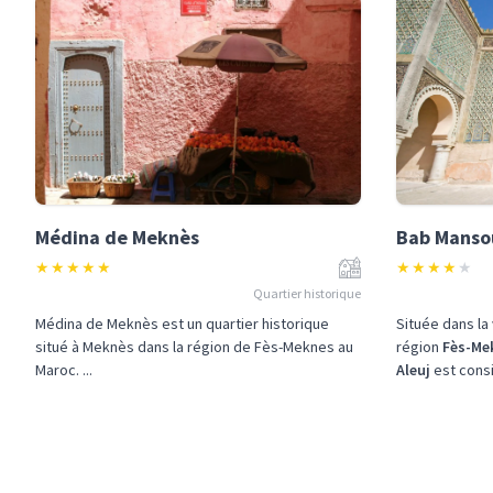
Médina de Meknès
Bab Mansou
★
★
★
★
★
★
★
★
★
★
Quartier historique
Médina de Meknès est un quartier historique
Située dans la
situé à Meknès dans la région de Fès-Meknes au
région
Fès-Me
Maroc. ...
Aleuj
est consi