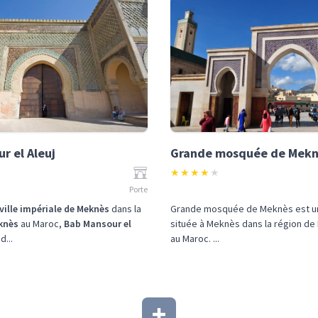
r el Aleuj
Grande mosquée de Mek
★
★
★
★
★
Porte
ville impériale de Meknès
dans la
Grande mosquée de Meknès est 
knès
au Maroc,
Bab Mansour el
située à Meknès dans la région d
d...
au Maroc. ...