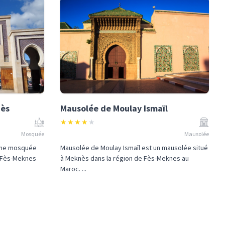
nès
Mausolée de Moulay Ismaïl
★
★
★
★
★
Mosquée
Mausolée
une mosquée
Mausolée de Moulay Ismaïl est un mausolée situé
e Fès-Meknes
à Meknès dans la région de Fès-Meknes au
Maroc. ...