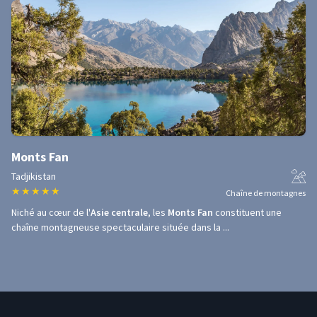
Monts Fan
Tadjikistan
★
★
★
★
★
Chaîne de montagnes
Niché au cœur de l'
Asie centrale
, les
Monts Fan
constituent une
chaîne montagneuse spectaculaire située dans la ...