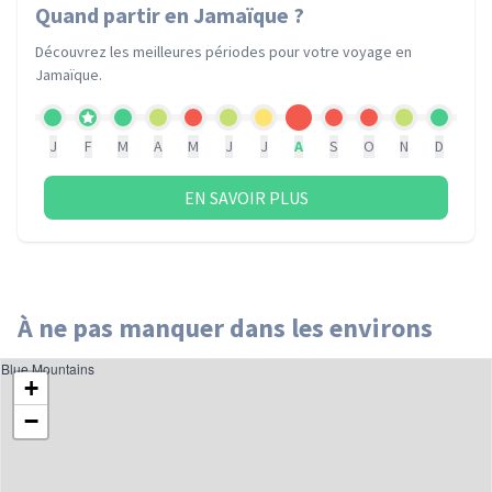
Quand partir
en Jamaïque
?
Découvrez les meilleures périodes pour votre voyage
en
Jamaïque
.
J
F
M
A
M
J
J
A
S
O
N
D
EN SAVOIR PLUS
À ne pas manquer dans les environs
Blue Mountains
+
−