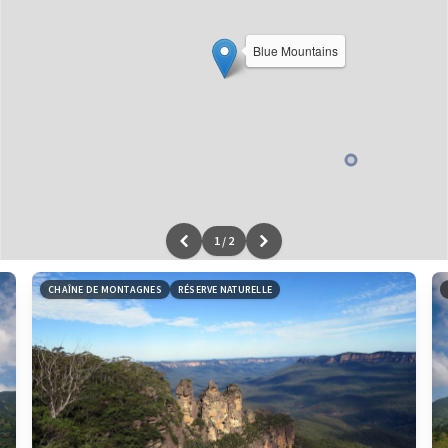
Blue Mountains
1
/
2
Leaflet
|
données ©
OpenStreetMap
/ODbL - rendu
OSM France
CHAÎNE DE MONTAGNES
RÉSERVE NATURELLE