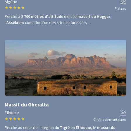
Algérie
★
★
★
★
★
Plateau
Perché à
2 700 mètres d'altitude
dans le
massif du Hoggar
,
l'
Assekrem
constitue l'un des sites naturels les ...
Massif du Gheralta
Éthiopie
★
★
★
★
★
Chaîne de montagnes
Perché au cœur de la région du
Tigré
en
Éthiopie
, le
massif du