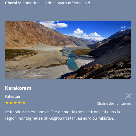
Gheralta
constitue l'un des joyaux méconnus d...
Karakoram
Pakistan
★
★
★
★
★
Chaîne de montagnes
Le Karakoram est une chaîne de montagnes se trouvant dans la
région montagneuse du Gilgit-Baltistan, au nord du Pakistan...