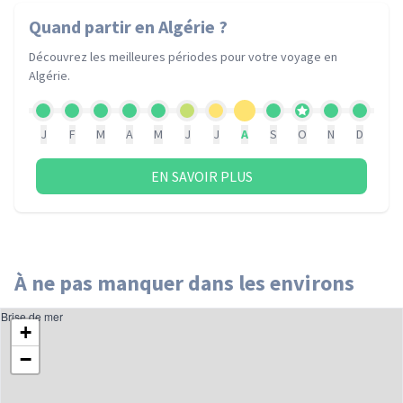
Quand partir
en Algérie
?
Découvrez les meilleures périodes pour votre voyage
en
Algérie
.
J
F
M
A
M
J
J
A
S
O
N
D
EN SAVOIR PLUS
À ne pas manquer dans les environs
Brise de mer
+
−