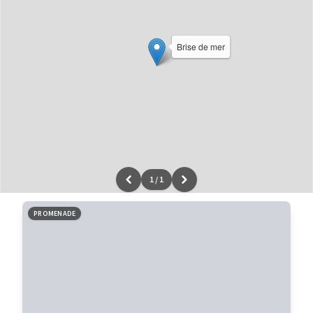
Brise de mer
1
/
1
Leaflet
|
données ©
OpenStreetMap
/ODbL - rendu
OSM France
PROMENADE