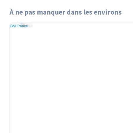
À ne pas manquer dans les environs
Leaflet
|
données ©
Cap de Garde
enStreetMap
/ODbL
Cap de Garde
rendu
OSM France
+
−