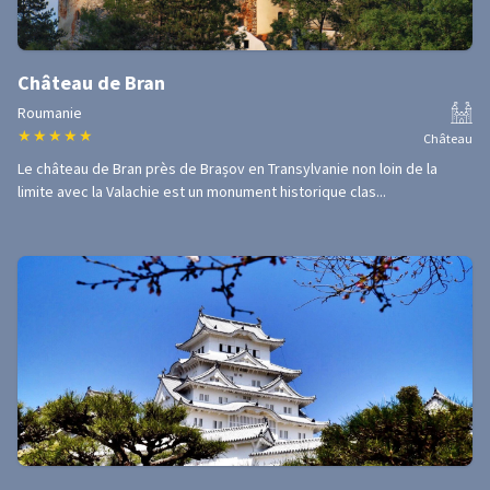
Château de Bran
Roumanie
★
★
★
★
★
Château
Le château de Bran près de Brașov en Transylvanie non loin de la
limite avec la Valachie est un monument historique clas...