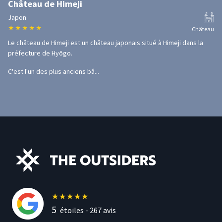
Château de Himeji
Japon
★
★
★
★
★
Château
Le château de Himeji est un château japonais situé à Himeji dans la
préfecture de Hyōgo.
C'est l'un des plus anciens bâ...
★
★
★
★
★
5
étoiles -
267
avis