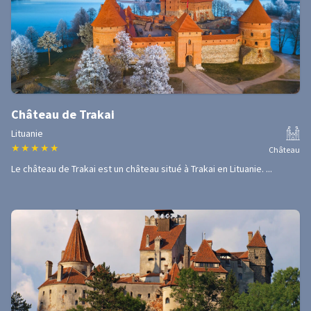
Château de Trakai
Lituanie
★
★
★
★
★
Château
Le château de Trakai est un château situé à Trakai en Lituanie. ...