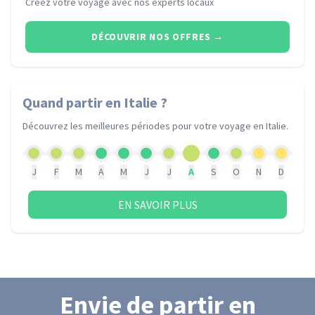
Créez votre voyage avec nos experts locaux
DÉCOUVRIR NOS OFFRES
→
Quand partir
en Italie
?
Découvrez les meilleures périodes pour votre voyage
en Italie
.
J
F
M
A
M
J
J
A
S
O
N
D
EN SAVOIR PLUS
Envie de partir
en