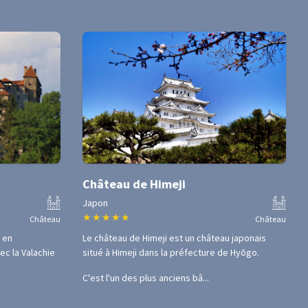
Château de Himeji
Japon
★
★
★
★
★
Château
Château
 en
Le château de Himeji est un château japonais
vec la Valachie
situé à Himeji dans la préfecture de Hyōgo.
C'est l'un des plus anciens bâ...