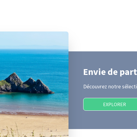
Envie de part
Découvrez notre sélecti
EXPLORER