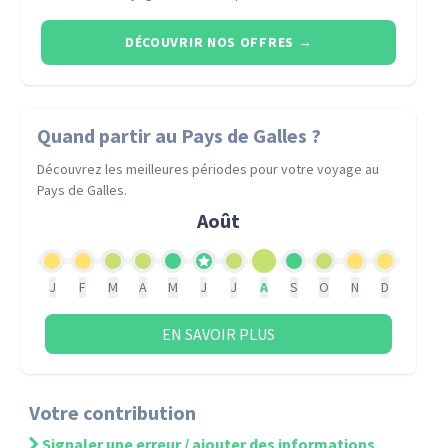
DÉCOUVRIR NOS OFFRES
→
Quand partir
au Pays de Galles
?
Découvrez les meilleures périodes pour votre voyage
au
Pays de Galles
.
Août
J
F
M
A
M
J
J
A
S
O
N
D
EN SAVOIR PLUS
Votre contribution
Signaler une erreur / ajouter des informations