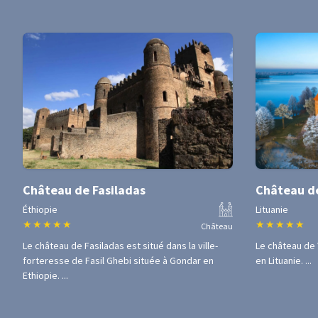
Château de Fasiladas
Château de
Éthiopie
Lituanie
★
★
★
★
★
★
★
★
★
★
Château
Le château de Fasiladas est situé dans la ville-
Le château de 
forteresse de Fasil Ghebi située à Gondar en
en Lituanie. ...
Ethiopie. ...