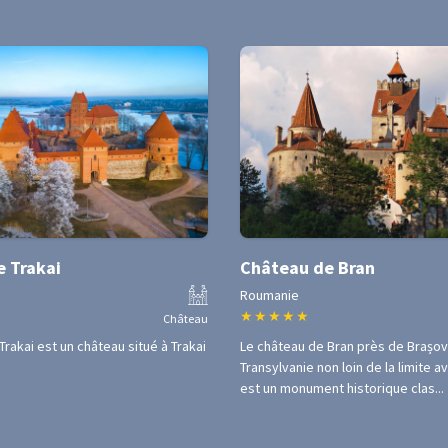
 Trakai
Château de Bran
Roumanie
★
★
★
★
★
Château
Trakai est un château situé à Trakai
Le château de Bran près de Brașov
Transylvanie non loin de la limite a
est un monument historique clas...