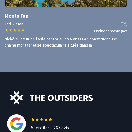
Monts Fan
Tadjikistan
★
★
★
★
★
Chaîne de montagnes
Niché au cœur de l'
Asie centrale
, les
Monts Fan
constituent une
chaîne montagneuse spectaculaire située dans la ...
★
★
★
★
★
5
étoiles -
267
avis