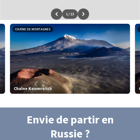
1
/
13
Leaflet
|
données ©
OpenStreetMap
/ODbL - rendu
OSM France
CHAÎNE DE MONTAGNES
Chaîne Koumrotch
Envie de partir
en
Russie
?