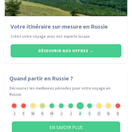
Votre itinéraire sur-mesure en Russie
Créez votre voyage avec nos experts locaux
DÉCOUVRIR NOS OFFRES
→
Quand partir
en Russie
?
Découvrez les meilleures périodes pour votre voyage
en
Russie
.
J
F
M
A
M
J
J
A
S
O
N
D
EN SAVOIR PLUS