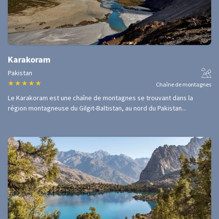
Karakoram
Pakistan
★
★
★
★
★
Chaîne de montagnes
Le Karakoram est une chaîne de montagnes se trouvant dans la
région montagneuse du Gilgit-Baltistan, au nord du Pakistan...