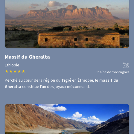
Massif du Gheralta
Éthiopie
★
★
★
★
★
Chaîne de montagnes
Perché au cœur de la région du
Tigré
en
Éthiopie
, le
massif du
Gheralta
constitue l'un des joyaux méconnus d...