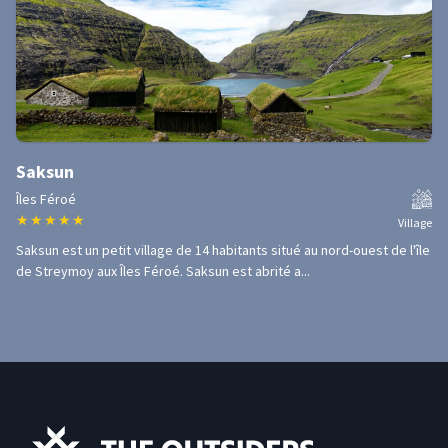
Saksun
Îles Féroé
★
★
★
★
★
Village
Saksun est un petit village de 14 habitants situé au nord-ouest de l'île
de Streymoy aux Îles Féroé. Saksun est abrité a...