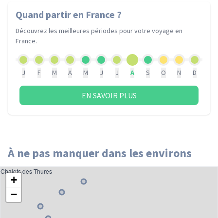
Quand partir
en France
?
Découvrez les meilleures périodes pour votre voyage
en
France
.
J
F
M
A
M
J
J
A
S
O
N
D
EN SAVOIR PLUS
À ne pas manquer dans les environs
Chalets des Thures
+
−