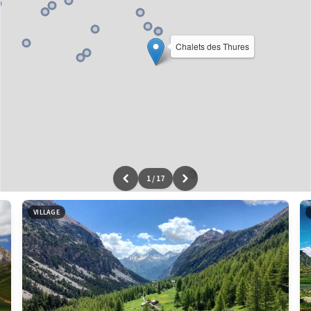
Chalets des Thures
1
/
17
Leaflet
|
données ©
OpenStreetMap
/ODbL - rendu
OSM France
VILLAGE