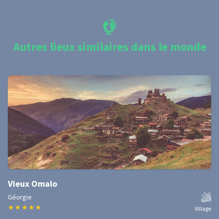
Autres lieux similaires dans le monde
Vieux Omalo
Géorgie
★
★
★
★
★
Village