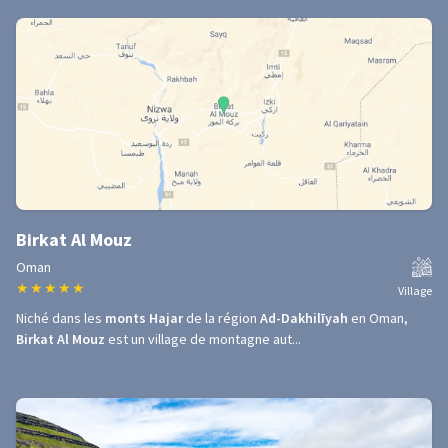
Birkat Al Mouz
Oman
★
★
★
★
★
Village
Niché dans les
monts Hajar
de la région
Ad-Dakhilīyah
en Oman,
Birkat Al Mouz
est un village de montagne aut...