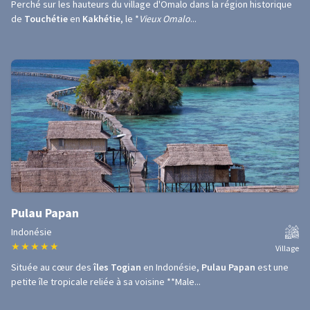
Perché sur les hauteurs du village d'Omalo dans la région historique
de
Touchétie
en
Kakhétie
, le *
Vieux Omalo
...
Pulau Papan
Indonésie
★
★
★
★
★
Village
Située au cœur des
îles Togian
en Indonésie,
Pulau Papan
est une
petite île tropicale reliée à sa voisine **Male...