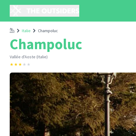
Accueil
Italie
Champoluc
Champoluc
Vallée d'Aoste (Italie)
★
★
★
★
★