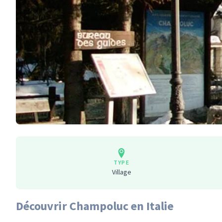
TYPE
Village
Découvrir Champoluc en Italie