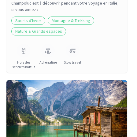
Champoluc
est à découvrir pendant votre voyage
en Italie
,
si vous aimez :
Sports d'hiver
Montagne & Trekking
Nature & Grands espaces
Hors des
Adrénaline
Slow travel
sentiers battus