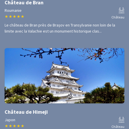
Château de Bran
Roumanie
★
★
★
★
★
Château
Le château de Bran près de Brașov en Transylvanie non loin de la
limite avec la Valachie est un monument historique clas...
Château de Himeji
Japon
★
★
★
★
★
Château