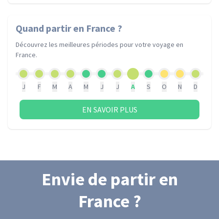
Quand partir
en France
?
Découvrez les meilleures périodes pour votre voyage
en
France
.
J
F
M
A
M
J
J
A
S
O
N
D
EN SAVOIR PLUS
Envie de partir
en
France
?