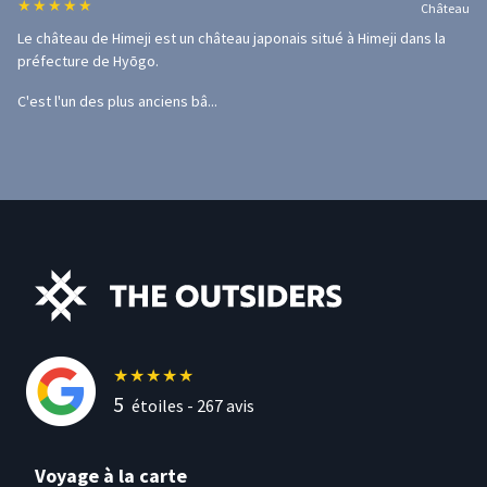
★
★
★
★
★
Château
Le château de Himeji est un château japonais situé à Himeji dans la
préfecture de Hyōgo.
C'est l'un des plus anciens bâ...
★
★
★
★
★
5
étoiles -
267
avis
Voyage à la carte