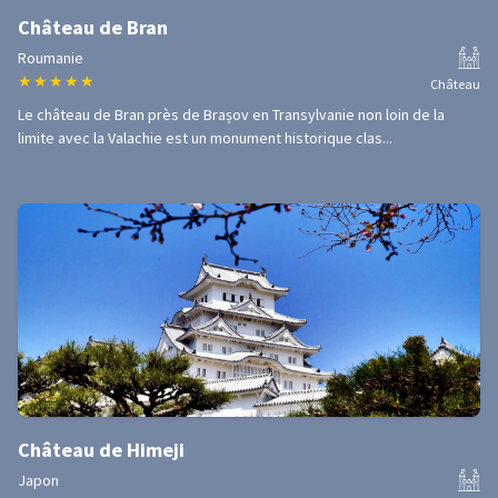
Château de Bran
Roumanie
★
★
★
★
★
Château
Le château de Bran près de Brașov en Transylvanie non loin de la
limite avec la Valachie est un monument historique clas...
Château de Himeji
Japon