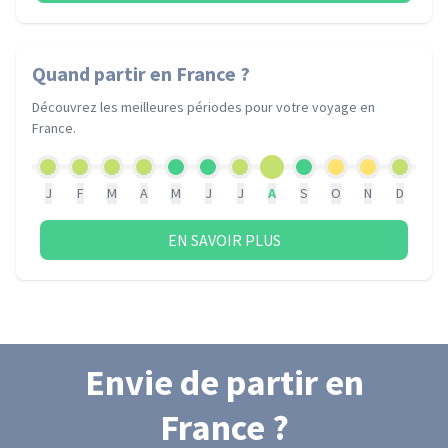
Quand partir
en France
?
Découvrez les meilleures périodes pour votre voyage
en
France
.
J
F
M
A
M
J
J
A
S
O
N
D
EN SAVOIR PLUS
Envie de partir
en
France
?