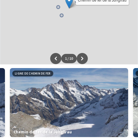
1
/
10
Leaflet
|
données ©
OpenStreetMap
/ODbL - rendu
OSM France
LIGNE DE CHEMIN DE FER
Chemin de fer de la Jungfrau