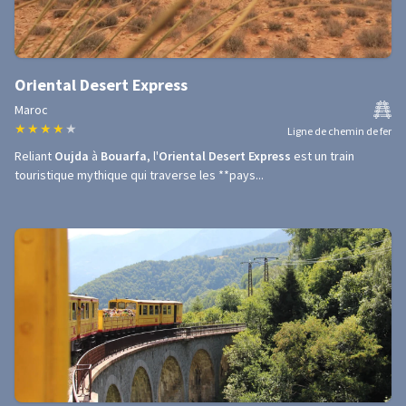
Oriental Desert Express
Maroc
★
★
★
★
★
Ligne de chemin de fer
Reliant
Oujda
à
Bouarfa
, l'
Oriental Desert Express
est un train
touristique mythique qui traverse les **pays...