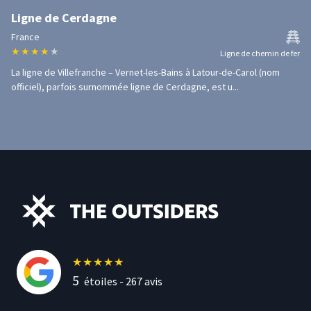
Ligne de Cerdagne
France
★
★
★
★
★
Ligne de chemin de fer
La ligne de Villefranche – Vernet-les-Bains à Latour-de-Carol (nom
officiel), parfois surnommée ligne de Cerdagne, est u...
★
★
★
★
★
5
étoiles -
267
avis