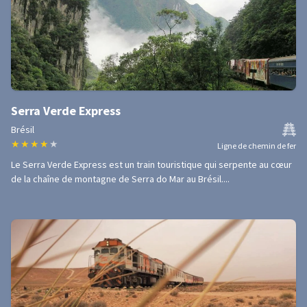
Serra Verde Express
Brésil
★
★
★
★
★
Ligne de chemin de fer
Le Serra Verde Express est un train touristique qui serpente au cœur
de la chaîne de montagne de Serra do Mar au Brésil....