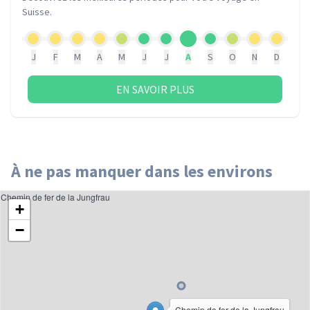
Suisse
.
J
F
M
A
M
J
J
A
S
O
N
D
EN SAVOIR PLUS
À ne pas manquer dans les environs
Chemin de fer de la Jungfrau
+
−
Chemin de fer de la Jungfrau