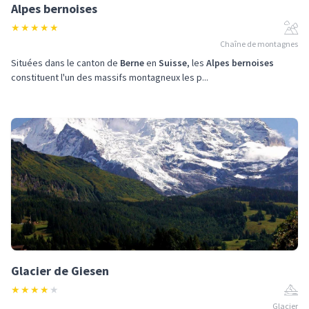
Alpes bernoises
★
★
★
★
★
Chaîne de montagnes
Situées dans le canton de
Berne
en
Suisse
, les
Alpes bernoises
constituent l'un des massifs montagneux les p...
Glacier de Giesen
★
★
★
★
★
Glacier