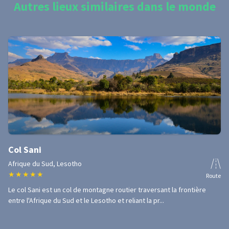
Autres lieux similaires dans le monde
Col Sani
Afrique du Sud, Lesotho
★
★
★
★
★
Route
Le col Sani est un col de montagne routier traversant la frontière
entre l'Afrique du Sud et le Lesotho et reliant la pr...