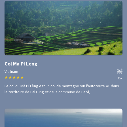
Col Ma Pi Leng
Vietnam
★
★
★
★
★
Col
Le col du Mã Pí Lèng est un col de montagne sur l'autoroute 4C dans
le territoire de Pai Lung et de la commune de Pa Vi,...