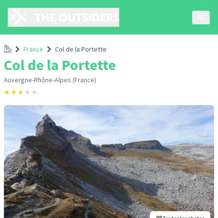
Accueil
France
Col de la Portette
Col de la Portette
Auvergne-Rhône-Alpes (France)
★
★
★
★
★