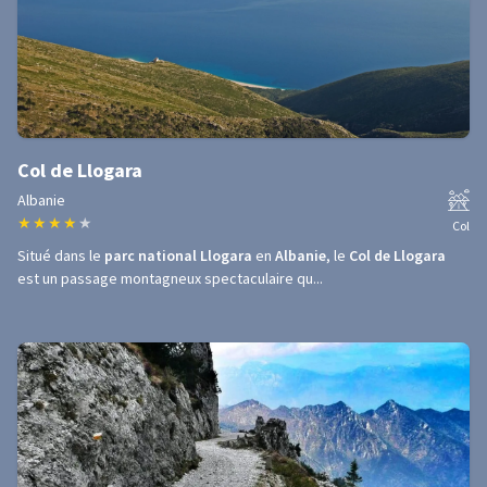
Col de Llogara
Albanie
★
★
★
★
★
Col
Situé dans le
parc national Llogara
en
Albanie
, le
Col de Llogara
est un passage montagneux spectaculaire qu...