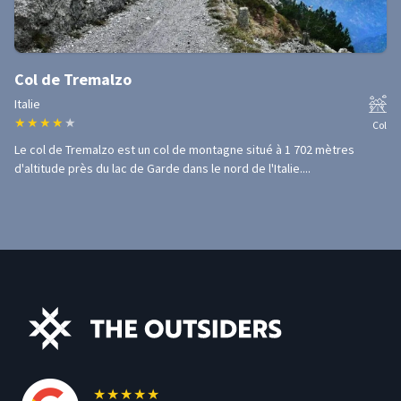
Col de Tremalzo
Italie
★
★
★
★
★
Col
Le col de Tremalzo est un col de montagne situé à 1 702 mètres
d'altitude près du lac de Garde dans le nord de l'Italie....
★
★
★
★
★