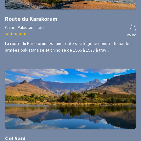
Route du Karakorum
Chine, Pakistan, Inde
★
★
★
★
★
Route
La route du Karakorum est une route stratégique construite par les
armées pakistanaise et chinoise de 1966 à 1978 à trav...
Col Sani