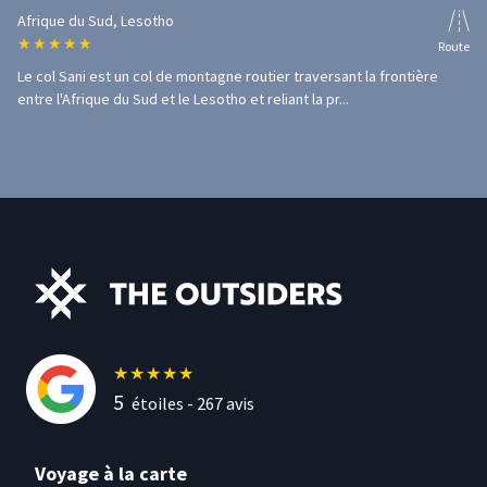
Afrique du Sud, Lesotho
★
★
★
★
★
Route
Le col Sani est un col de montagne routier traversant la frontière
entre l'Afrique du Sud et le Lesotho et reliant la pr...
★
★
★
★
★
5
étoiles -
267
avis
Voyage à la carte