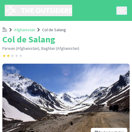
Accueil
Afghanistan
Col de Salang
Col de Salang
Parwan (Afghanistan), Baghlan (Afghanistan)
★
★
★
★
★