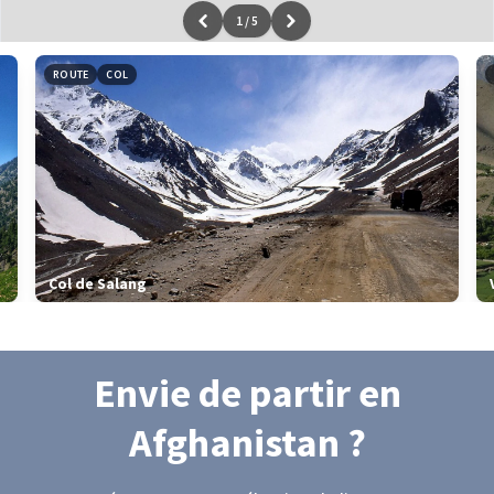
1
/
5
Leaflet
|
données ©
OpenStreetMap
/ODbL - rendu
OSM France
ROUTE
COL
Col de Salang
Envie de partir
en
Afghanistan
?