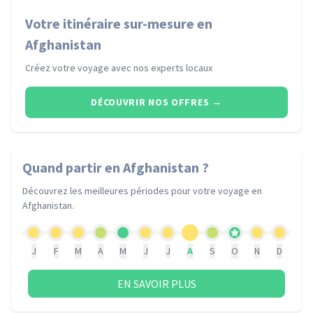
Votre itinéraire sur-mesure en
Afghanistan
Créez votre voyage avec nos experts locaux
DÉCOUVRIR NOS OFFRES
→
Quand partir
en Afghanistan
?
Découvrez les meilleures périodes pour votre voyage
en
Afghanistan
.
J
F
M
A
M
J
J
A
S
O
N
D
EN SAVOIR PLUS