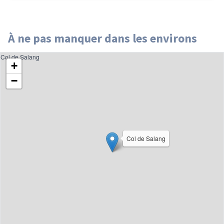
À ne pas manquer dans les environs
Col de Salang
+
−
Col de Salang