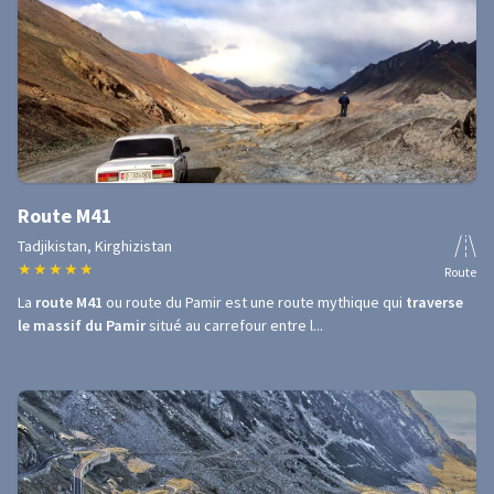
Route M41
Tadjikistan, Kirghizistan
★
★
★
★
★
Route
La
route M41
ou route du Pamir est une route mythique qui
traverse
le massif du Pamir
situé au carrefour entre l...