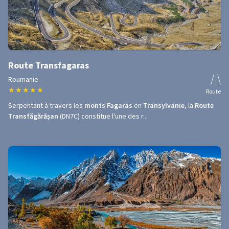
Route Transfagaras
Roumanie
★
★
★
★
★
Route
Serpentant à travers les
monts Fagaras
en
Transylvanie
, la
Route
Transfăgărășan
(DN7C) constitue l'une des r...