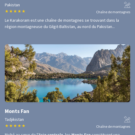
Pakistan
★
★
★
★
★
Chaîne de montagnes
Le Karakoram est une chaîne de montagnes se trouvant dans la
région montagneuse du Gilgit-Baltistan, au nord du Pakistan...
Monts Fan
Tadjikistan
★
★
★
★
★
Chaîne de montagnes
Niché au cœur de l'
Asie centrale
, les
Monts Fan
constituent une