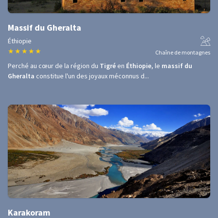
Massif du Gheralta
Éthiopie
★
★
★
★
★
Chaîne de montagnes
Perché au cœur de la région du
Tigré
en
Éthiopie
, le
massif du
Gheralta
constitue l'un des joyaux méconnus d...
Karakoram