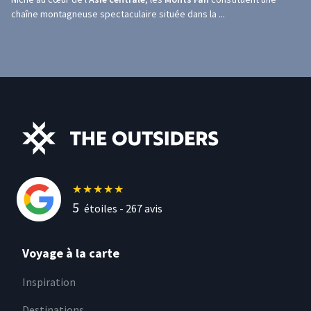
chaîne montagneuse spectaculaire située dans la ...
★
★
★
★
★
5
étoiles -
267
avis
Voyage à la carte
Inspiration
Destinations