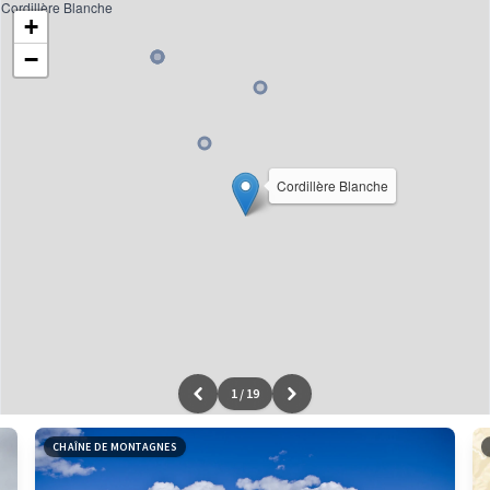
Cordillère Blanche
+
−
Cordillère Blanche
1
/
19
Leaflet
|
données ©
OpenStreetMap
/ODbL - rendu
OSM France
CHAÎNE DE MONTAGNES