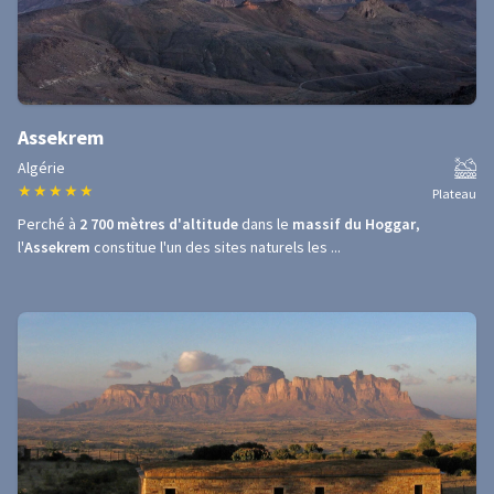
Assekrem
Algérie
★
★
★
★
★
Plateau
Perché à
2 700 mètres d'altitude
dans le
massif du Hoggar
,
l'
Assekrem
constitue l'un des sites naturels les ...