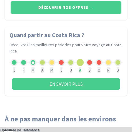
DÉCOUVRIR NOS OFFRES
→
Quand partir
au Costa Rica
?
Découvrez les meilleures périodes pour votre voyage
au Costa
Rica
.
J
F
M
A
M
J
J
A
S
O
N
D
EN SAVOIR PLUS
À ne pas manquer dans les environs
Cordillère de Talamanca