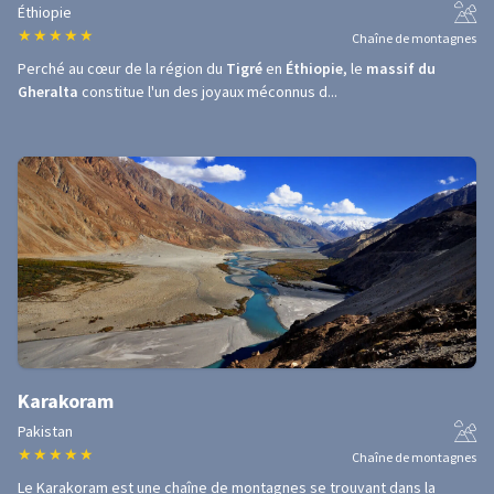
Éthiopie
★
★
★
★
★
Chaîne de montagnes
Perché au cœur de la région du
Tigré
en
Éthiopie
, le
massif du
Gheralta
constitue l'un des joyaux méconnus d...
Karakoram
Pakistan
★
★
★
★
★
Chaîne de montagnes
Le Karakoram est une chaîne de montagnes se trouvant dans la