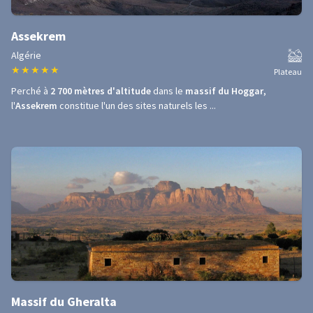
Assekrem
Algérie
★
★
★
★
★
Plateau
Perché à
2 700 mètres d'altitude
dans le
massif du Hoggar
,
l'
Assekrem
constitue l'un des sites naturels les ...
Massif du Gheralta