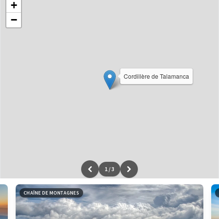
+
−
Cordillère de Talamanca
1
/
3
Leaflet
|
données ©
OpenStreetMap
/ODbL - rendu
OSM France
CHAÎNE DE MONTAGNES