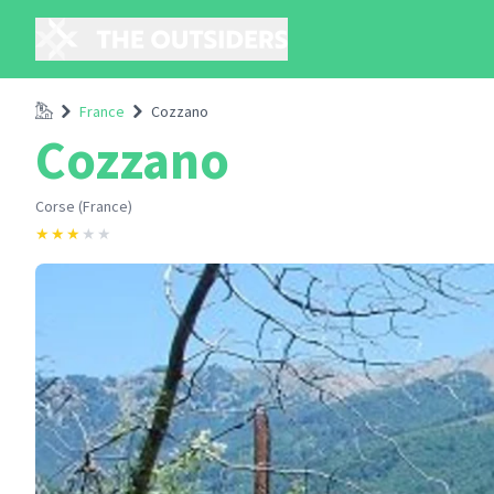
Accueil
France
Cozzano
Cozzano
Corse (France)
★
★
★
★
★