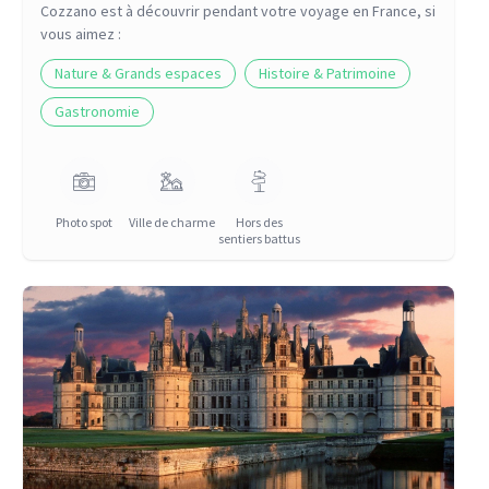
Cozzano
est à découvrir pendant votre voyage
en France
, si
vous aimez :
Nature & Grands espaces
Histoire & Patrimoine
Gastronomie
Photo spot
Ville de charme
Hors des
sentiers battus