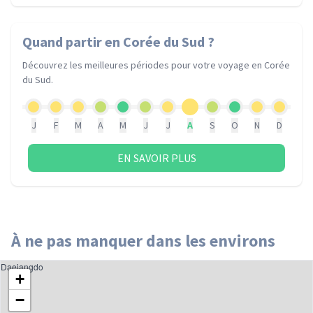
Quand partir
en Corée du Sud
?
Découvrez les meilleures périodes pour votre voyage
en Corée
du Sud
.
J
F
M
A
M
J
J
A
S
O
N
D
EN SAVOIR PLUS
À ne pas manquer dans les environs
Daejangdo
+
−