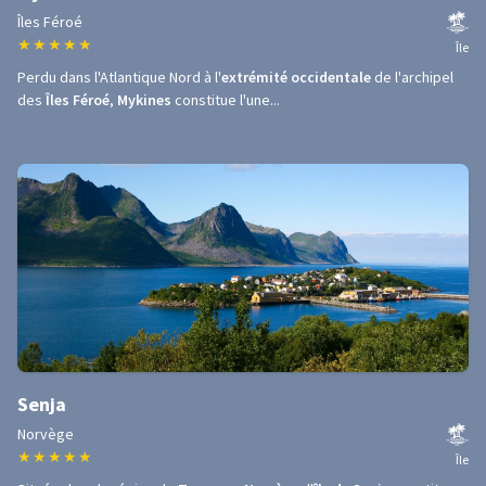
Îles Féroé
★
★
★
★
★
Île
Perdu dans l'Atlantique Nord à l'
extrémité occidentale
de l'archipel
des
Îles Féroé
,
Mykines
constitue l'une...
Senja
Norvège
★
★
★
★
★
Île