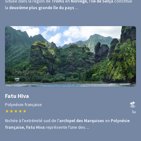
Située dans la région de
Troms
en
Norvège
, l'
île de Senja
constitue
la
deuxième plus grande île du pays
...
Fatu Hiva
Polynésie française
★
★
★
★
★
Île
Nichée à l'extrémité sud de l'
archipel des Marquises
en
Polynésie
française
,
Fatu Hiva
représente l'une des ...