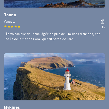
Tanna
Vanuatu
★
★
★
★
★
Île
L’île volcanique de Tanna, âgée de plus de 3 millions d’années, est
une île de la mer de Corail qui fait partie de l’arc...
Mykines