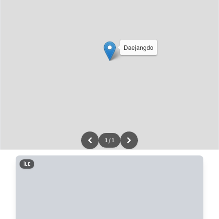
Daejangdo
1
/
1
Leaflet
|
données ©
OpenStreetMap
/ODbL - rendu
OSM France
ÎLE