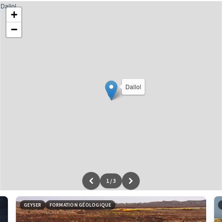
Dallol
+
−
Dallol
1
/
3
Leaflet
|
données ©
OpenStreetMap
/ODbL - rendu
OSM France
GEYSER
FORMATION GÉOLOGIQUE