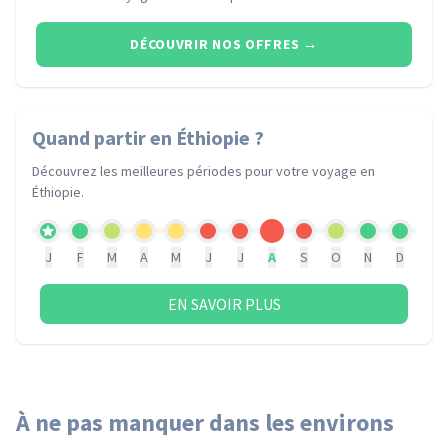
DÉCOUVRIR NOS OFFRES
→
Quand partir
en Éthiopie
?
Découvrez les meilleures périodes pour votre voyage
en
Éthiopie
.
J
F
M
A
M
J
J
A
S
O
N
D
EN SAVOIR PLUS
À ne pas manquer dans les environs