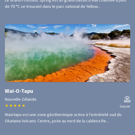
Le Grand Prismatic Spring est un grand bassin d'eau chauffée à plus
de 70 °C se trouvant dans le parc national de Yellow...
Wai-O-Tapu
Nouvelle-Zélande
★
★
★
★
★
Geyser
Waiotapu est une zone géothermique active à l'extrémité sud du
Okataina Volcanic Centre, juste au nord de la caldeira Re...