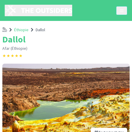
Accueil
Éthiopie
Dallol
Dallol
Afar (Éthiopie)
★
★
★
★
★