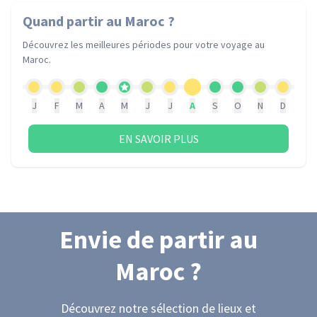
Quand partir
au Maroc
?
Découvrez les meilleures périodes pour votre voyage
au
Maroc
.
J
F
M
A
M
J
J
A
S
O
N
D
EN SAVOIR PLUS
Envie de partir
au
Maroc
?
Découvrez notre sélection de lieux et