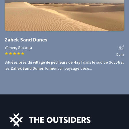
Zahek Sand Dunes
Yémen, Socotra
★
★
★
★
★
Dune
Situées près du
village de pêcheurs de Hayf
dans le sud de Socotra,
les
Zahek Sand Dunes
forment un paysage dése...