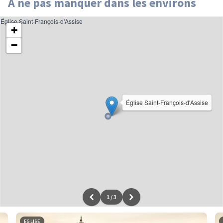
À ne pas manquer dans les environs
Église Saint-François-d'Assise
+
−
Église Saint-François-d'Assise
1
/
3
Leaflet
|
données ©
OpenStreetMap
/ODbL - rendu
OSM France
EGLISE