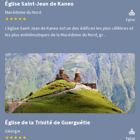
Église Saint-Jean de Kaneo
Macédoine du Nord
★
★
★
★
★
Eglise
L'église Saint-Jean de Kaneo est un des édifices les plus célèbres et
les plus emblématiques de la Macédoine du Nord, gr...
Église de la Trinité de Guerguétie
Géorgie
★
★
★
★
★
Eglise