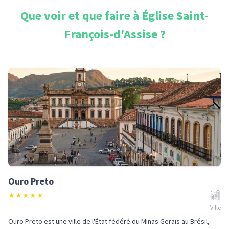
Que voir et que faire à
Église Saint-
François-d'Assise
?
Ouro Preto
★
★
★
★
★
Ville
Ouro Preto est une ville de l'État fédéré du Minas Gerais au Brésil,