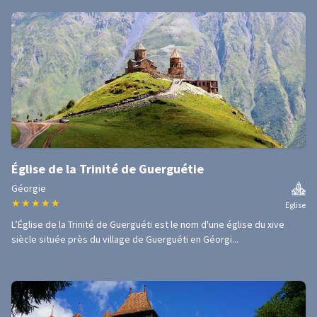
Église de la Trinité de Guerguétie
Géorgie
★
★
★
★
★
Eglise
L’Église de la Trinité de Guerguéti est le nom d'une église du xive
siècle située près du village de Guerguéti en Géorgi...