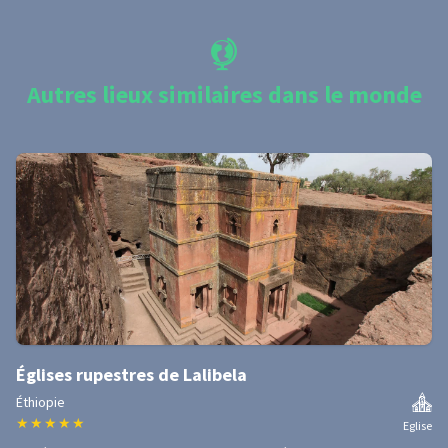
Autres lieux similaires dans le monde
Églises rupestres de Lalibela
Éthiopie
★
★
★
★
★
Eglise