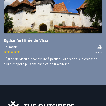
Eglise fortifiée de Viscri
Roumanie
★
★
★
★
★
Eglise
L'Église de Viscri fut construite à partir du xiiie siècle sur les bases
d'une chapelle plus ancienne et les travaux (no...