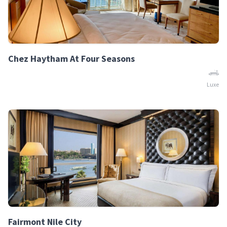
Chez Haytham At Four Seasons
Luxe
Fairmont Nile City