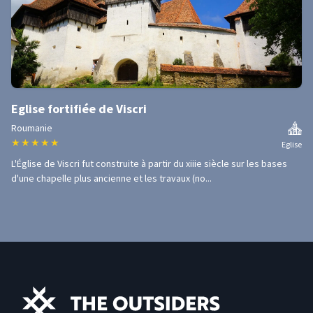
Eglise fortifiée de Viscri
Roumanie
★
★
★
★
★
Eglise
L'Église de Viscri fut construite à partir du xiiie siècle sur les bases
d'une chapelle plus ancienne et les travaux (no...