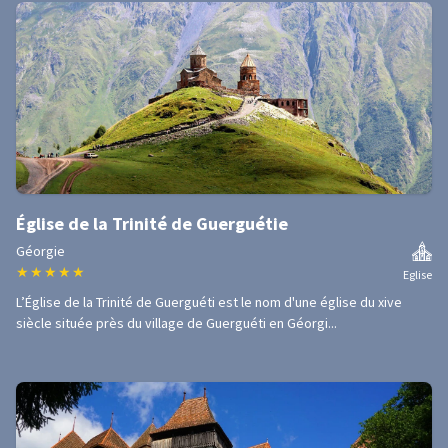
Église de la Trinité de Guerguétie
Géorgie
★
★
★
★
★
Eglise
L’Église de la Trinité de Guerguéti est le nom d'une église du xive
siècle située près du village de Guerguéti en Géorgi...