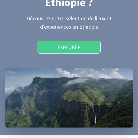
Éthiopie
?
Découvrez notre sélection de lieux et
d'expériences
en Éthiopie
EXPLORER