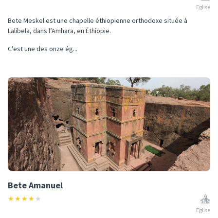
Eglise
Bete Meskel est une chapelle éthiopienne orthodoxe située à
Lalibela, dans l’Amhara, en Éthiopie.
C’est une des onze ég...
Bete Amanuel
★
★
★
★
★
Eglise