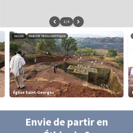
1
/
5
Leaflet
|
données ©
OpenStreetMap
/ODbL - rendu
OSM France
EGLISE
HABITAT TROGLODYTIQUE
Église Saint-Georges
Envie de partir
en