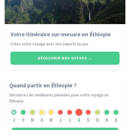
Votre itinéraire sur-mesure en Éthiopie
Créez votre voyage avec nos experts locaux
DÉCOUVRIR NOS OFFRES
→
Quand partir
en Éthiopie
?
Découvrez les meilleures périodes pour votre voyage
en
Éthiopie
.
J
F
M
A
M
J
J
A
S
O
N
D