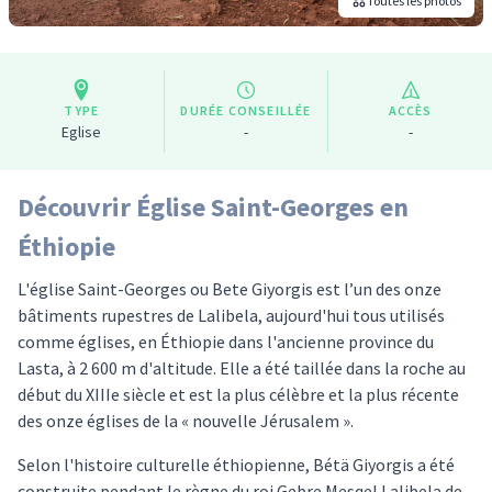
Toutes les photos
TYPE
DURÉE CONSEILLÉE
ACCÈS
Eglise
-
-
Découvrir Église Saint-Georges en
Éthiopie
L'église Saint-Georges ou Bete Giyorgis est l’un des onze
bâtiments rupestres de Lalibela, aujourd'hui tous utilisés
comme églises, en Éthiopie dans l'ancienne province du
Lasta, à 2 600 m d'altitude. Elle a été taillée dans la roche au
début du XIIIe siècle et est la plus célèbre et la plus récente
des onze églises de la « nouvelle Jérusalem ».
Selon l'histoire culturelle éthiopienne, Bétä Giyorgis a été
construite pendant le règne du roi Gebre Mesqel Lalibela de