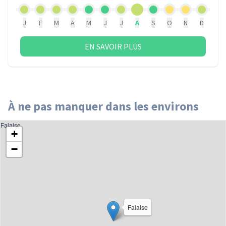
J
F
M
A
M
J
J
A
S
O
N
D
EN SAVOIR PLUS
À ne pas manquer dans les environs
Falaise
+
−
Falaise