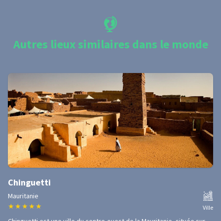
Autres lieux similaires dans le monde
Chinguetti
Mauritanie
★
★
★
★
★
Ville