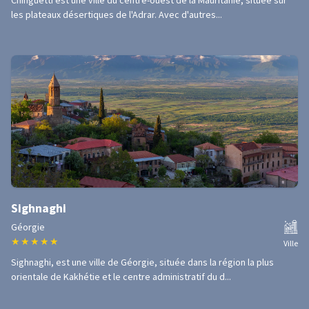
Chinguetti est une ville du centre-ouest de la Mauritanie, située sur
les plateaux désertiques de l'Adrar. Avec d'autres...
Sighnaghi
Géorgie
★
★
★
★
★
Ville
Sighnaghi, est une ville de Géorgie, située dans la région la plus
orientale de Kakhétie et le centre administratif du d...