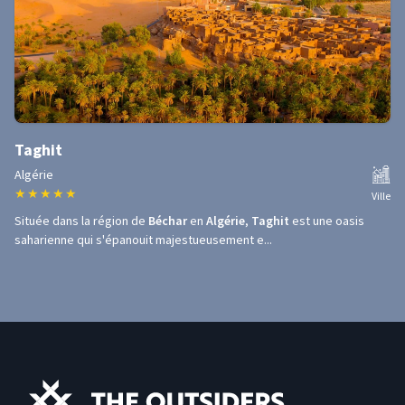
Taghit
Algérie
★
★
★
★
★
Ville
Située dans la région de
Béchar
en
Algérie
,
Taghit
est une oasis
saharienne qui s'épanouit majestueusement e...