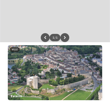
1
/
1
Leaflet
|
données ©
OpenStreetMap
/ODbL - rendu
OSM France
VILLE
Falaise