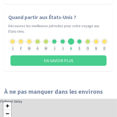
Quand partir
aux États-Unis
?
Découvrez les meilleures périodes pour votre voyage
aux
États-Unis
.
J
F
M
A
M
J
J
A
S
O
N
D
EN SAVOIR PLUS
À ne pas manquer dans les environs
Flathead Valley
+
−