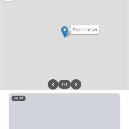
Flathead Valley
1
/
1
Leaflet
|
données ©
OpenStreetMap
/ODbL - rendu
OSM France
VALLÉE