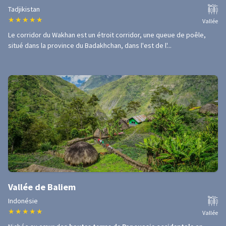
Tadjikistan
★
★
★
★
★
Vallée
Le corridor du Wakhan est un étroit corridor, une queue de poêle,
situé dans la province du Badakhchan, dans l'est de l'...
Vallée de Baliem
Indonésie
★
★
★
★
★
Vallée