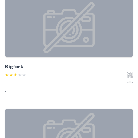
Bigfork
★
★
★
★
★
Ville
...