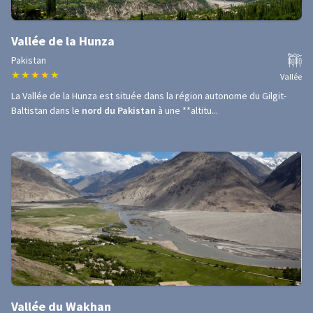
Vallée de la Hunza
Pakistan
★
★
★
★
★
Vallée
La Vallée de la Hunza est située dans la région autonome du Gilgit-
Baltistan dans le
nord du Pakistan
à une **altitu...
Vallée du Wakhan