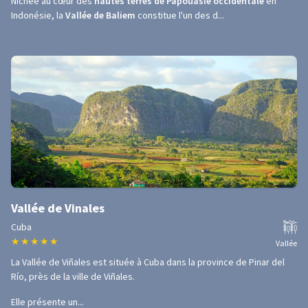
Nichée au cœur des
hautes terres de Papouasie occidentale
en
Indonésie, la
Vallée de Baliem
constitue l'un des d...
Vallée de Vinales
Cuba
★
★
★
★
★
Vallée
La Vallée de Viñales est située à Cuba dans la province de Pinar del
Río, près de la ville de Viñales.
Elle présente un...