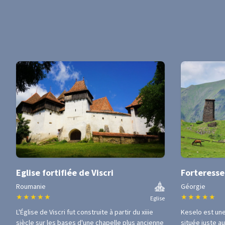
Eglise fortifiée de Viscri
Forteresse
Roumanie
Géorgie
★
★
★
★
★
★
★
★
★
★
Eglise
L'Église de Viscri fut construite à partir du xiiie
Keselo est un
siècle sur les bases d'une chapelle plus ancienne
située juste a