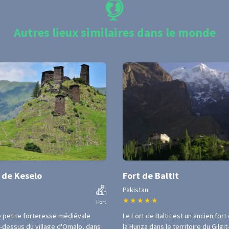
Autres lieux similaires dans le monde
 de Keselo
Fort de Baltit
Pakistan
★
★
★
★
★
Fort
e petite forteresse médiévale
Le Fort de Baltit est un ancien fort
u-dessus du village d'Omalo, dans
la Hunza dans le territoire du Gilgit