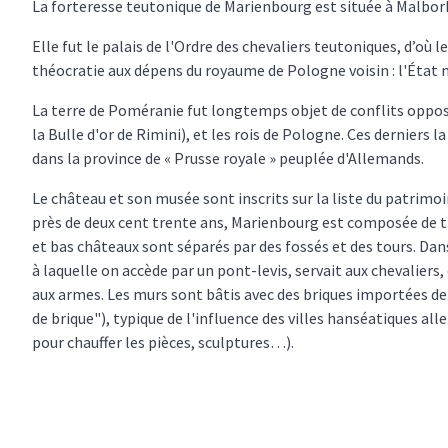
La forteresse teutonique de Marienbourg est située à Malbork
Elle fut le palais de l'Ordre des chevaliers teutoniques, d’où 
théocratie aux dépens du royaume de Pologne voisin : l'État 
La terre de Poméranie fut longtemps objet de conflits opposa
la Bulle d'or de Rimini), et les rois de Pologne. Ces derniers
dans la province de « Prusse royale » peuplée d'Allemands.
Le château et son musée sont inscrits sur la liste du patri
près de deux cent trente ans, Marienbourg est composée de tr
et bas châteaux sont séparés par des fossés et des tours. Dans
à laquelle on accède par un pont-levis, servait aux chevaliers,
aux armes. Les murs sont bâtis avec des briques importées de 
de brique"), typique de l'influence des villes hanséatiques a
pour chauffer les pièces, sculptures…).