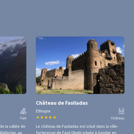
Château de Fasiladas
Éthiopie
★
★
★
★
★
Fort
Château
 de la vallée de
Le château de Fasiladas est situé dans la ville-
-Baltistan, au
forteresse de Fasil Ghebi située à Gondar en