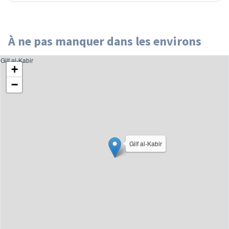
À ne pas manquer dans les environs
Gilf al-Kabir
+
−
Gilf al-Kabir