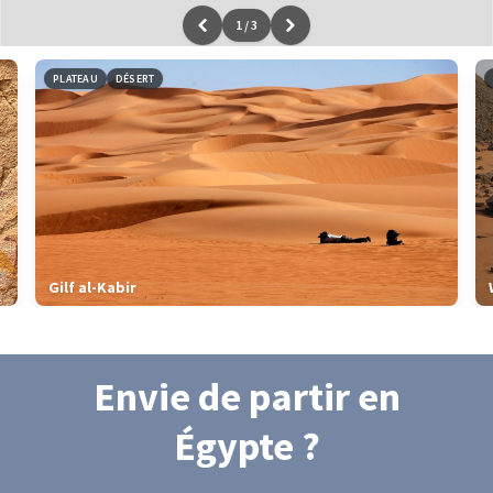
1
/
3
Leaflet
|
données ©
OpenStreetMap
/ODbL - rendu
OSM France
PLATEAU
DÉSERT
Gilf al-Kabir
Envie de partir
en
Égypte
?