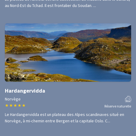
au Nord-Est du Tchad. Il est frontalier du Soudan. ...
Hardangervidda
Norvège
★
★
★
★
★
Réserve naturelle
Le Hardangervidda est un plateau des Alpes scandinaves situé en
Norvège, à mi-chemin entre Bergen et la capitale Oslo. C...