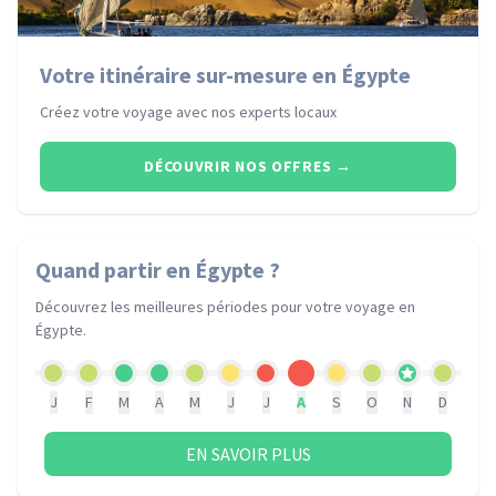
Votre itinéraire sur-mesure en Égypte
Créez votre voyage avec nos experts locaux
DÉCOUVRIR NOS OFFRES
→
Quand partir
en Égypte
?
Découvrez les meilleures périodes pour votre voyage
en
Égypte
.
J
F
M
A
M
J
J
A
S
O
N
D
EN SAVOIR PLUS