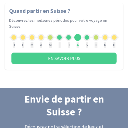
Quand partir
en Suisse
?
Découvrez les meilleures périodes pour votre voyage
en
Suisse
.
J
F
M
A
M
J
J
A
S
O
N
D
EN SAVOIR PLUS
Envie de partir
en
Suisse
?
Découvrez notre sélection de lieux et