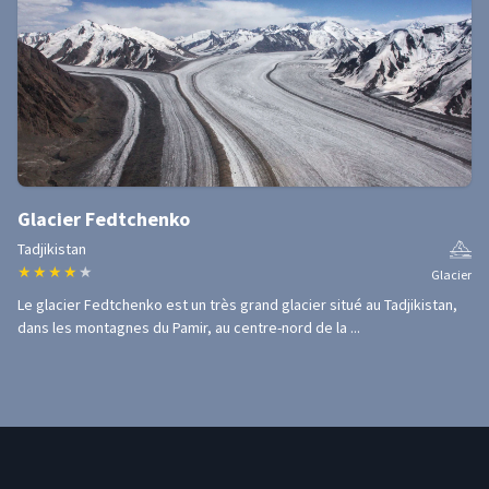
Glacier Fedtchenko
Tadjikistan
★
★
★
★
★
Glacier
Le glacier Fedtchenko est un très grand glacier situé au Tadjikistan,
dans les montagnes du Pamir, au centre-nord de la ...