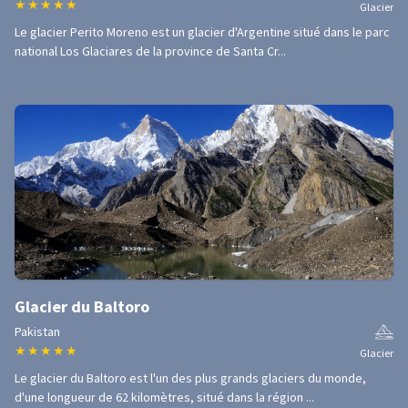
★
★
★
★
★
Glacier
Le glacier Perito Moreno est un glacier d'Argentine situé dans le parc
national Los Glaciares de la province de Santa Cr...
Glacier du Baltoro
Pakistan
★
★
★
★
★
Glacier
Le glacier du Baltoro est l'un des plus grands glaciers du monde,
d'une longueur de 62 kilomètres, situé dans la région ...