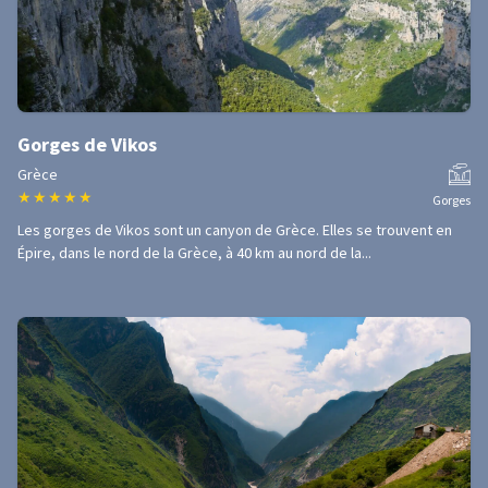
Gorges de Vikos
Grèce
★
★
★
★
★
Gorges
Les gorges de Vikos sont un canyon de Grèce. Elles se trouvent en
Épire, dans le nord de la Grèce, à 40 km au nord de la...