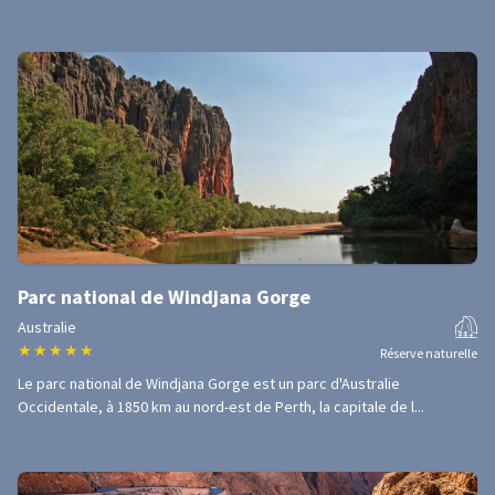
Parc national de Windjana Gorge
Australie
★
★
★
★
★
Réserve naturelle
Le parc national de Windjana Gorge est un parc d'Australie
Occidentale, à 1850 km au nord-est de Perth, la capitale de l...