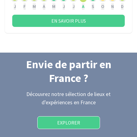
J
F
M
A
M
J
J
A
S
O
N
D
EN SAVOIR PLUS
Envie de partir
en
France
?
Découvrez notre sélection de lieux et
d'expériences
en France
EXPLORER