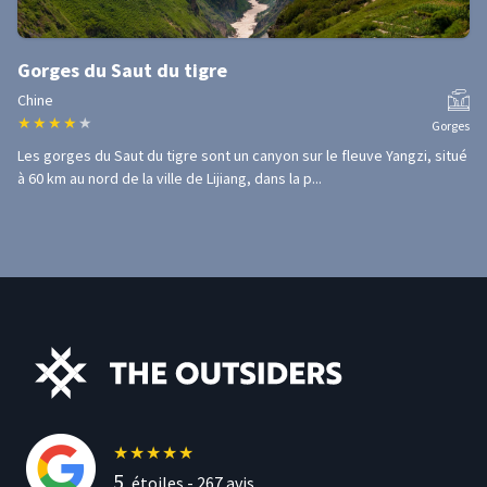
Gorges du Saut du tigre
Chine
★
★
★
★
★
Gorges
Les gorges du Saut du tigre sont un canyon sur le fleuve Yangzi, situé
à 60 km au nord de la ville de Lijiang, dans la p...
★
★
★
★
★
5
étoiles -
267
avis