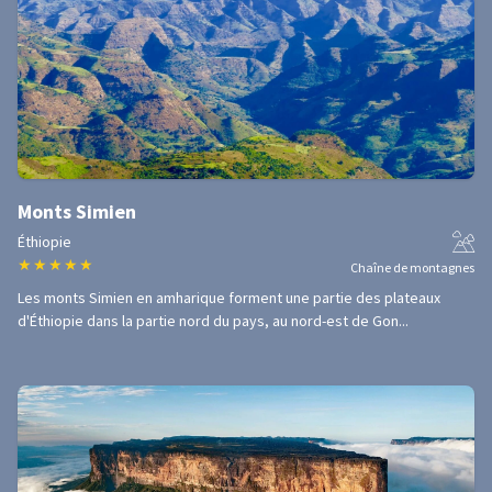
Monts Simien
Éthiopie
★
★
★
★
★
Chaîne de montagnes
Les monts Simien en amharique forment une partie des plateaux
d'Éthiopie dans la partie nord du pays, au nord-est de Gon...