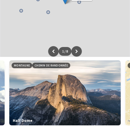
1
/
8
Leaflet
|
données ©
OpenStreetMap
/ODbL - rendu
OSM France
MONTAGNE
CHEMIN DE RANDONNÉE
Half Dome