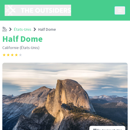
Accueil
États-Unis
Half Dome
Half Dome
Californie (États-Unis)
★
★
★
★
★