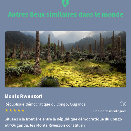
Autres lieux similaires dans le monde
Monts Rwenzori
République démocratique du Congo, Ouganda
★
★
★
★
★
Chaîne de montagnes
Situées à la frontière entre la
République démocratique du Congo
et l'
Ouganda
, les
Monts Rwenzori
constituen...