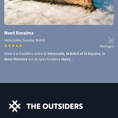
Mont Roraima
Venezuela, Guyana, Brésil
★
★
★
★
★
Montagne
Situé à la frontière entre le
Venezuela, le Brésil et le Guyana
, le
Mont Roraima
est un spectaculaire
tepuy
...