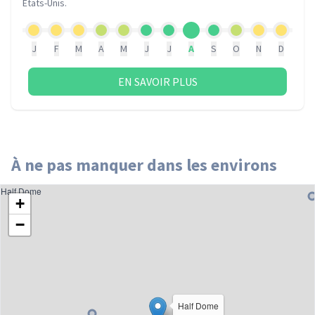
États-Unis
.
J
F
M
A
M
J
J
A
S
O
N
D
EN SAVOIR PLUS
À ne pas manquer dans les environs
Half Dome
+
−
Half Dome