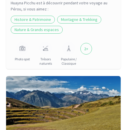
Huayna Picchu
est à découvrir pendant votre voyage
au
Pérou
, si vous aimez :
Histoire & Patrimoine
Montagne & Trekking
Nature & Grands espaces
2
+
Photo spot
Trésors
Populaire /
naturels
Classique