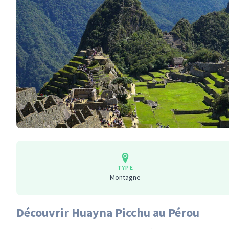
TYPE
Montagne
Découvrir Huayna Picchu au Pérou