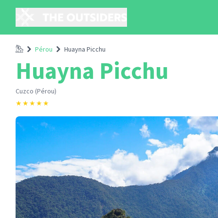
Accueil
Pérou
Huayna Picchu
Huayna Picchu
Cuzco (Pérou)
★
★
★
★
★