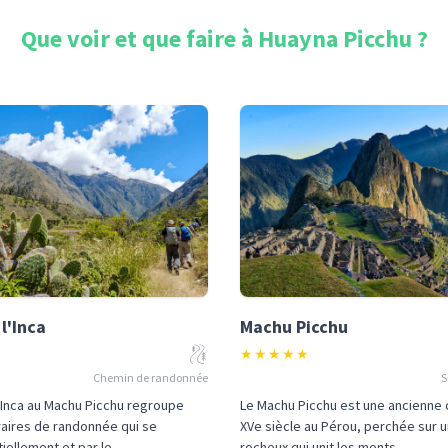
Que voir et que faire à
Huayna Picchu
?
l'Inca
Machu Picchu
★
★
★
★
★
Chemin de randonnée
S
'Inca au Machu Picchu regroupe
Le Machu Picchu est une ancienne c
éraires de randonnée qui se
XVe siècle au Pérou, perchée sur 
ellement et par le...
rocheux qui unit les monts...