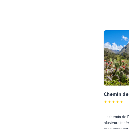
Chemin de 
★
★
★
★
★
Le chemin de l
plusieurs itin
recoupent parti