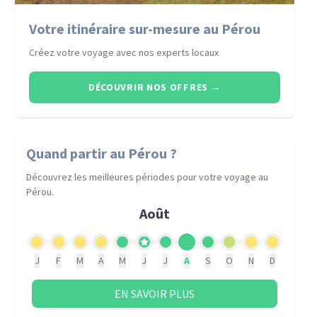
Votre itinéraire sur-mesure au Pérou
Créez votre voyage avec nos experts locaux
DÉCOUVRIR NOS OFFRES
→
Quand partir
au Pérou
?
Découvrez les meilleures périodes pour votre voyage
au
Pérou
.
Août
J
F
M
A
M
J
J
A
S
O
N
D
EN SAVOIR PLUS