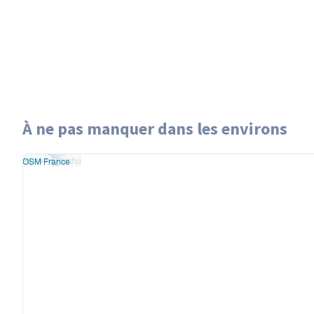
À ne pas manquer dans les environs
Leaflet
|
données ©
Huayna Picchu
penStreetMap
/ODbL
Huayna Picchu
 rendu
OSM France
+
−