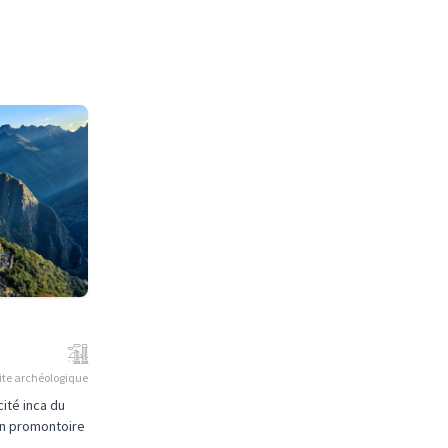
ite archéologique
ité inca du
un promontoire