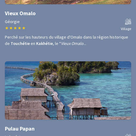
Vieux Omalo
Géorgie
★
★
★
★
★
Village
Perché sur les hauteurs du village d'Omalo dans la région historique
de
Touchétie
en
Kakhétie
, le *
Vieux Omalo
...
Pulau Papan