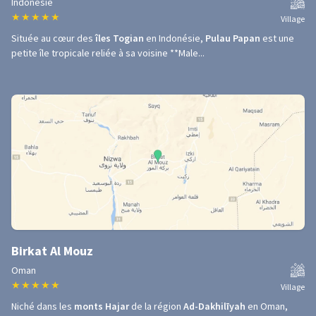
Indonésie
★
★
★
★
★
Village
Située au cœur des
îles Togian
en Indonésie,
Pulau Papan
est une
petite île tropicale reliée à sa voisine **Male...
Birkat Al Mouz
Oman
★
★
★
★
★
Village
Niché dans les
monts Hajar
de la région
Ad-Dakhilīyah
en Oman,