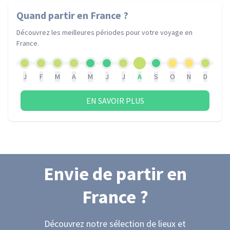
Quand partir
en France
?
Découvrez les meilleures périodes pour votre voyage
en
France
.
J
F
M
A
M
J
J
A
S
O
N
D
EN SAVOIR PLUS
Envie de partir
en
France
?
Découvrez notre sélection de lieux et