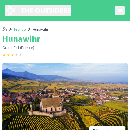
Accueil
France
Hunawihr
Hunawihr
Grand Est (France)
★
★
★
★
★