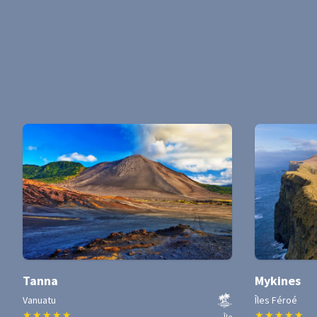
Tanna
Mykines
Vanuatu
Îles Féroé
★
★
★
★
★
★
★
★
★
★
Île