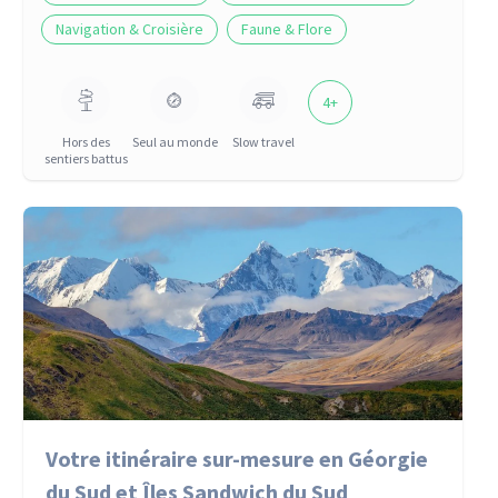
Navigation & Croisière
Faune & Flore
4
+
Hors des
Seul au monde
Slow travel
sentiers battus
Votre itinéraire sur-mesure en Géorgie
du Sud et Îles Sandwich du Sud