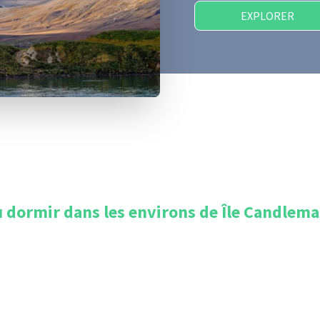
EXPLORER
 dormir dans les environs de
Île Candlema