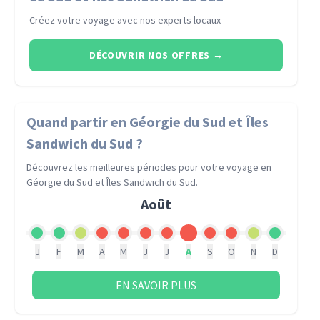
Créez votre voyage avec nos experts locaux
DÉCOUVRIR NOS OFFRES
→
Quand partir
en Géorgie du Sud et Îles
Sandwich du Sud
?
Découvrez les meilleures périodes pour votre voyage
en
Géorgie du Sud et Îles Sandwich du Sud
.
Août
J
F
M
A
M
J
J
A
S
O
N
D
EN SAVOIR PLUS