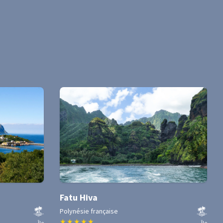
Fatu Hiva
Polynésie française
★
★
★
★
★
Île
Île