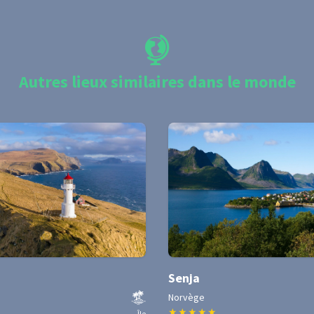
Autres lieux similaires dans le monde
Senja
Norvège
★
★
★
★
★
Île