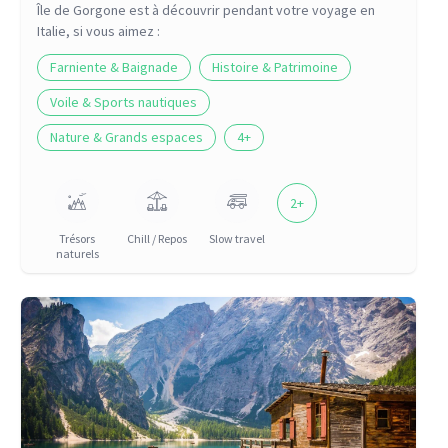
Île de Gorgone
est à découvrir pendant votre voyage
en
Italie
, si vous aimez :
Farniente & Baignade
Histoire & Patrimoine
Voile & Sports nautiques
Nature & Grands espaces
4
+
2
+
Trésors
Chill / Repos
Slow travel
naturels