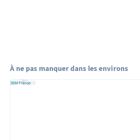
À ne pas manquer dans les environs
Leaflet
|
données ©
Île de Gorgone
penStreetMap
/ODbL
Île de Gorgone
rendu
OSM France
+
−