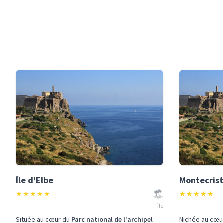
Île d'Elbe
Montecris
★
★
★
★
★
★
★
★
★
★
Île
Située au cœur du
Parc national de l'archipel
Nichée au cœu