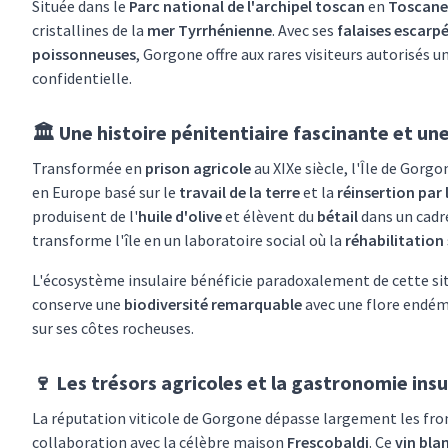
Située dans le
Parc national de l'archipel toscan
en
Toscane
cristallines de la
mer Tyrrhénienne
. Avec ses
falaises escarp
poissonneuses
, Gorgone offre aux rares visiteurs autorisés
confidentielle.
🏛️ Une histoire pénitentiaire fascinante et u
Transformée en
prison agricole
au XIXe siècle, l'Île de Gorg
en Europe basé sur le
travail de la terre
et la
réinsertion par 
produisent de l'
huile d'olive
et élèvent du
bétail
dans un cadr
transforme l'île en un laboratoire social où la
réhabilitation
L'écosystème insulaire bénéficie paradoxalement de cette sit
conserve une
biodiversité remarquable
avec une flore endém
sur ses côtes rocheuses.
🍷 Les trésors agricoles et la gastronomie insu
La réputation viticole de Gorgone dépasse largement les fron
collaboration avec la célèbre maison
Frescobaldi
. Ce
vin bla