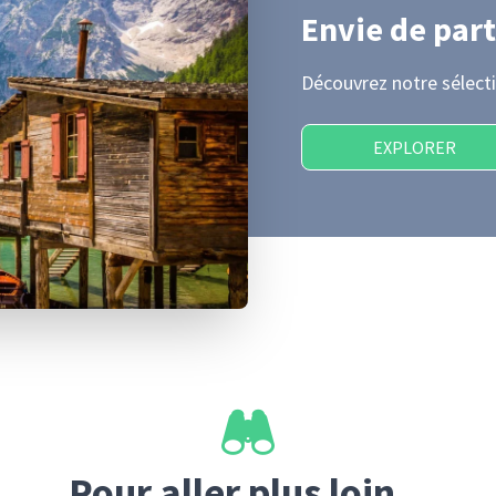
Envie de part
Découvrez notre sélecti
EXPLORER
Pour aller plus loin...