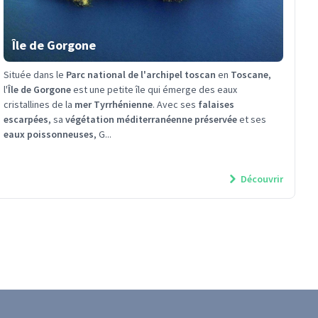
Île de Gorgone
Située dans le
Parc national de l'archipel toscan
en
Toscane
,
l'
Île de Gorgone
est une petite île qui émerge des eaux
cristallines de la
mer Tyrrhénienne
. Avec ses
falaises
escarpées
, sa
végétation méditerranéenne préservée
et ses
eaux poissonneuses
, G...
Découvrir