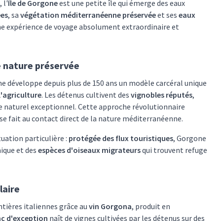
, l'
Île de Gorgone
est une petite île qui émerge des eaux
ées
, sa
végétation méditerranéenne préservée
et ses
eaux
 une expérience de voyage absolument extraordinaire et
ne nature préservée
one développe depuis plus de 150 ans un modèle carcéral unique
l'agriculture
. Les détenus cultivent des
vignobles réputés
,
e naturel exceptionnel. Cette approche révolutionnaire
se fait au contact direct de la nature méditerranéenne.
uation particulière :
protégée des flux touristiques
, Gorgone
ique et des
espèces d'oiseaux migrateurs
qui trouvent refuge
laire
tières italiennes grâce au
vin Gorgona
, produit en
nc d'exception
naît de vignes cultivées par les détenus sur des