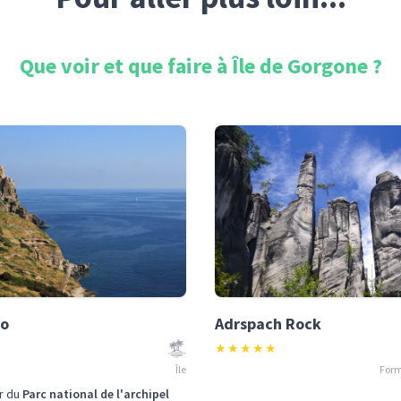
Que voir et que faire à
Île de Gorgone
?
to
Adrspach Rock
★
★
★
★
★
Île
Form
r du
Parc national de l'archipel