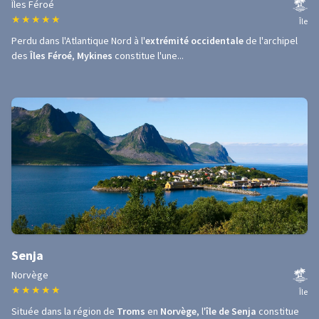
Îles Féroé
★
★
★
★
★
Île
Perdu dans l'Atlantique Nord à l'
extrémité occidentale
de l'archipel
des
Îles Féroé
,
Mykines
constitue l'une...
Senja
Norvège
★
★
★
★
★
Île
Située dans la région de
Troms
en
Norvège
, l'
île de Senja
constitue