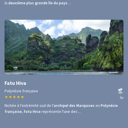
la
deuxième plus grande île du pays
...
Fatu Hiva
Polynésie française
★
★
★
★
★
Île
Nichée à l'extrémité sud de l'
archipel des Marquises
en
Polynésie
française
,
Fatu Hiva
représente l'une des ...