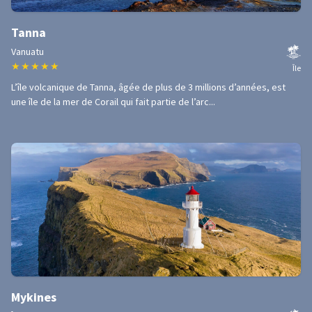
Tanna
Vanuatu
★
★
★
★
★
Île
L’île volcanique de Tanna, âgée de plus de 3 millions d’années, est
une île de la mer de Corail qui fait partie de l’arc...
Mykines