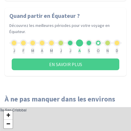
Quand partir
en Équateur
?
Découvrez les meilleures périodes pour votre voyage
en
Équateur
.
J
F
M
A
M
J
J
A
S
O
N
D
EN SAVOIR PLUS
À ne pas manquer dans les environs
Île San Cristobal
+
−