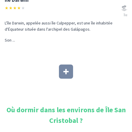
★
★
★
★
★
Île
L'île Darwin, appelée aussi île Culpepper, est une île inhabitée
d'Équateur située dans l'archipel des Galápagos.
Son ...
Où dormir dans les environs de
Île San
Cristobal
?