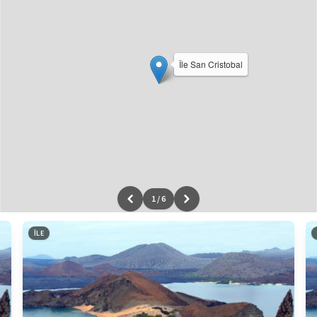
Île San Cristobal
1
/
6
Leaflet
|
données ©
OpenStreetMap
/ODbL - rendu
OSM France
ÎLE